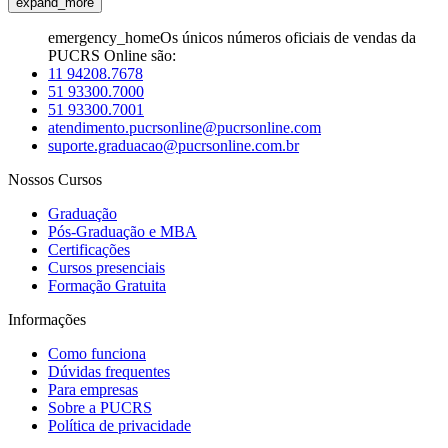
expand_more
emergency_home
Os únicos números oficiais de vendas da
PUCRS Online são:
11 94208.7678
51 93300.7000
51 93300.7001
atendimento.pucrsonline@pucrsonline.com
suporte.graduacao@pucrsonline.com.br
Nossos Cursos
Graduação
Pós-Graduação e MBA
Certificações
Cursos presenciais
Formação Gratuita
Informações
Como funciona
Dúvidas frequentes
Para empresas
Sobre a PUCRS
Política de privacidade