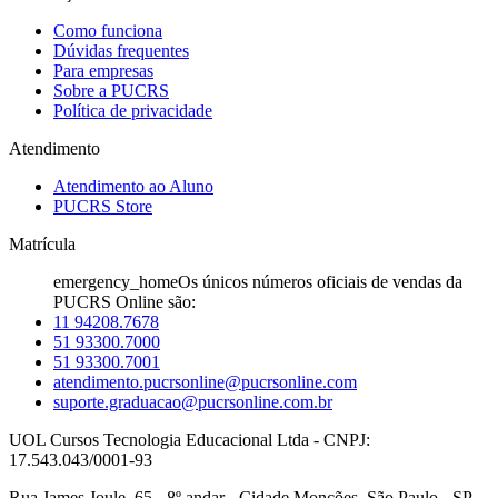
Como funciona
Dúvidas frequentes
Para empresas
Sobre a PUCRS
Política de privacidade
Atendimento
Atendimento ao Aluno
PUCRS Store
Matrícula
emergency_home
Os únicos números oficiais de vendas da
PUCRS Online são:
11 94208.7678
51 93300.7000
51 93300.7001
atendimento.pucrsonline@pucrsonline.com
suporte.graduacao@pucrsonline.com.br
UOL Cursos Tecnologia Educacional Ltda - CNPJ:
17.543.043/0001-93
Rua James Joule, 65 - 8º andar - Cidade Monções, São Paulo - SP,