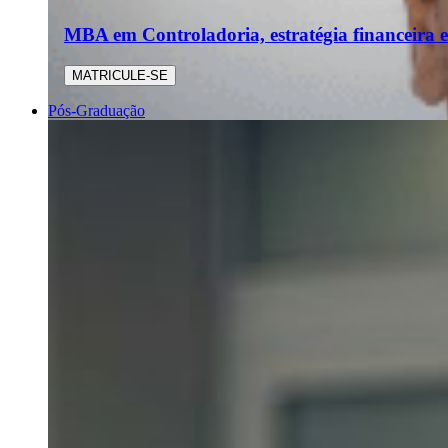
MBA em Controladoria, estratégia financeira e
MATRICULE-SE
Pós-Graduação