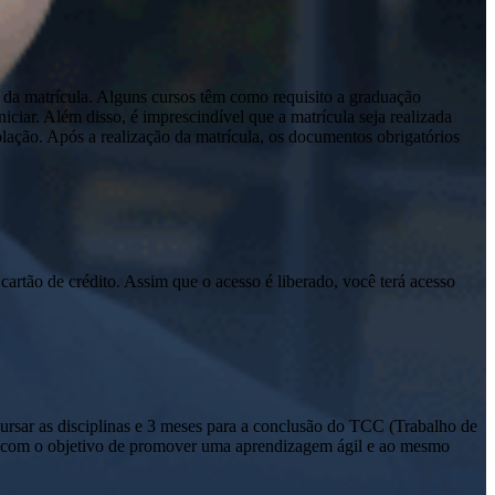
 da matrícula. Alguns cursos têm como requisito a graduação
ciar. Além disso, é imprescindível que a matrícula seja realizada
olação. Após a realização da matrícula, os documentos obrigatórios
cartão de crédito. Assim que o acesso é liberado, você terá acesso
sar as disciplinas e 3 meses para a conclusão do TCC (Trabalho de
io com o objetivo de promover uma aprendizagem ágil e ao mesmo