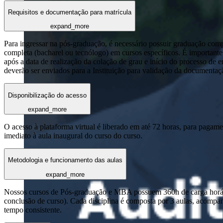
Requisitos e documentação para matrícula
expand_more
Para ingressar na pós-graduação, é necessário possuir graduação com
completa (bacharel ou tecnólogo) em cursos específicos. É importante 
após a data de realização da colação de grau e início do processo de 
deverão ser enviados para a Instituição para validação da documentaç
Disponibilização do acesso
expand_more
O acesso à plataforma virtual é liberado em até 72 horas, para pagame
imediato à aula inaugural do curso do curso.
Metodologia e funcionamento das aulas
expand_more
Nossos cursos de Pós-graduação e MBA possuem 360h de carga horária
conclusão de curso). Cada disciplina é composta por 3 aulas, acomp
tempo consistente.