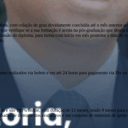
pleta, com colação de grau devidamente concluída até o mês anterior ao
que verifique se a sua formação é aceita na pós-graduação que deseja ini
emissão do diploma, para turma com início em mês posterior a data de c
ão.
ntos realizados via boleto e em até 24 horas para pagamento via Pix ou 
 e são 100% online, com duração de 12 meses, sendo 9 meses para cur
anhadas de instrumentos avaliativos e um conjunto de materiais de apo