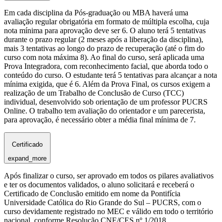
Em cada disciplina da Pós-graduação ou MBA haverá uma
avaliação regular obrigatória em formato de múltipla escolha, cuja
nota mínima para aprovação deve ser 6. O aluno terá 5 tentativas
durante o prazo regular (2 meses após a liberação da disciplina),
mais 3 tentativas ao longo do prazo de recuperação (até o fim do
curso com nota máxima 8). Ao final do curso, será aplicada uma
Prova Integradora, com reconhecimento facial, que aborda todo o
conteúdo do curso. O estudante terá 5 tentativas para alcançar a nota
mínima exigida, que é 6. Além da Prova Final, os cursos exigem a
realização de um Trabalho de Conclusão de Curso (TCC)
individual, desenvolvido sob orientação de um professor PUCRS
Online. O trabalho tem avaliação do orientador e um parecerista,
para aprovação, é necessário obter a média final mínima de 7.
Certificado
expand_more
Após finalizar o curso, ser aprovado em todos os pilares avaliativos
e ter os documentos validados, o aluno solicitará e receberá o
Certificado de Conclusão emitido em nome da Pontifícia
Universidade Católica do Rio Grande do Sul – PUCRS, com o
curso devidamente registrado no MEC e válido em todo o território
nacional, conforme Resolução CNE/CES nº 1/2018.