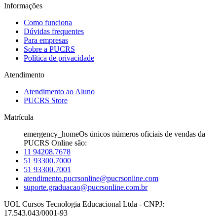
Informações
Como funciona
Dúvidas frequentes
Para empresas
Sobre a PUCRS
Política de privacidade
Atendimento
Atendimento ao Aluno
PUCRS Store
Matrícula
emergency_home
Os únicos números oficiais de vendas da
PUCRS Online são:
11 94208.7678
51 93300.7000
51 93300.7001
atendimento.pucrsonline@pucrsonline.com
suporte.graduacao@pucrsonline.com.br
UOL Cursos Tecnologia Educacional Ltda - CNPJ:
17.543.043/0001-93