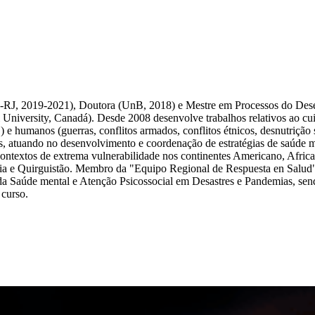
-RJ, 2019-2021), Doutora (UnB, 2018) e Mestre em Processos do D
l University, Canadá). Desde 2008 desenvolve trabalhos relativos ao c
c.) e humanos (guerras, conflitos armados, conflitos étnicos, desnutriç
 atuando no desenvolvimento e coordenação de estratégias de saúde men
ontextos de extrema vulnerabilidade nos continentes Americano, Africa
sia e Quirguistão. Membro da "Equipo Regional de Respuesta en Salu
 Saúde mental e Atenção Psicossocial em Desastres e Pandemias, sen
curso.