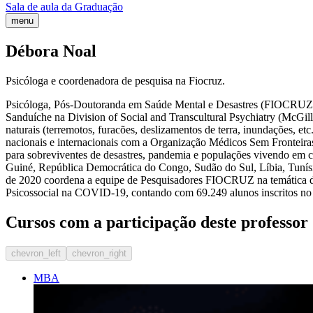
Sala de aula da Graduação
menu
Débora Noal
Psicóloga e coordenadora de pesquisa na Fiocruz.
Psicóloga, Pós-Doutoranda em Saúde Mental e Desastres (FIOCRUZ
Sanduíche na Division of Social and Transcultural Psychiatry (McGil
naturais (terremotos, furacões, deslizamentos de terra, inundações, et
nacionais e internacionais com a Organização Médicos Sem Fronteiras,
para sobreviventes de desastres, pandemia e populações vivendo em c
Guiné, República Democrática do Congo, Sudão do Sul, Líbia, Tuní
de 2020 coordena a equipe de Pesquisadores FIOCRUZ na temática da
Psicossocial na COVID-19, contando com 69.249 alunos inscritos no 
Cursos com a participação deste professor
chevron_left
chevron_right
MBA