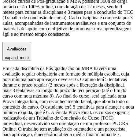
Nossos cursos de Pós-graduação e MBA possuem 360h de carga
horária e são 100% online, com duração de 12 meses, sendo 9
meses para cursar as disciplinas e 3 meses para a conclusão do TCC
(Trabalho de conclusão de curso). Cada disciplina é composta por 3
aulas, acompanhadas de instrumentos avaliativos e um conjunto de
materiais de apoio com o objetivo de promover uma aprendizagem
ágil e ao mesmo tempo consistente.
Avaliações
expand_more
Em cada disciplina da Pós-graduação ou MBA haverá uma
avaliação regular obrigatória em formato de múltipla escolha, cuja
nota mínima para aprovação deve ser 6. O aluno terá 5 tentativas
durante o prazo regular (2 meses após a liberação da disciplina),
mais 3 tentativas ao longo do prazo de recuperação (até o fim do
curso com nota máxima 8). Ao final do curso, será aplicada uma
Prova Integradora, com reconhecimento facial, que aborda todo o
conteúdo do curso. O estudante terá 5 tentativas para alcançar a nota
mínima exigida, que é 6. Além da Prova Final, os cursos exigem a
realização de um Trabalho de Conclusão de Curso (TCC)
individual, desenvolvido sob orientação de um professor PUCRS
Online. O trabalho tem avaliação do orientador e um parecerista,
para aprovação, é necessário obter a média final mínima de 7.