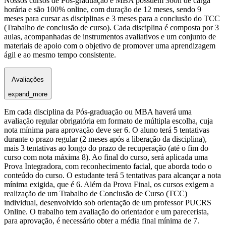
Nossos cursos de Pós-graduação e MBA possuem 360h de carga
horária e são 100% online, com duração de 12 meses, sendo 9
meses para cursar as disciplinas e 3 meses para a conclusão do TCC
(Trabalho de conclusão de curso). Cada disciplina é composta por 3
aulas, acompanhadas de instrumentos avaliativos e um conjunto de
materiais de apoio com o objetivo de promover uma aprendizagem
ágil e ao mesmo tempo consistente.
Avaliações
expand_more
Em cada disciplina da Pós-graduação ou MBA haverá uma
avaliação regular obrigatória em formato de múltipla escolha, cuja
nota mínima para aprovação deve ser 6. O aluno terá 5 tentativas
durante o prazo regular (2 meses após a liberação da disciplina),
mais 3 tentativas ao longo do prazo de recuperação (até o fim do
curso com nota máxima 8). Ao final do curso, será aplicada uma
Prova Integradora, com reconhecimento facial, que aborda todo o
conteúdo do curso. O estudante terá 5 tentativas para alcançar a nota
mínima exigida, que é 6. Além da Prova Final, os cursos exigem a
realização de um Trabalho de Conclusão de Curso (TCC)
individual, desenvolvido sob orientação de um professor PUCRS
Online. O trabalho tem avaliação do orientador e um parecerista,
para aprovação, é necessário obter a média final mínima de 7.