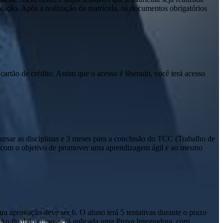
olação. Após a realização da matrícula, os documentos obrigatórios
cartão de crédito. Assim que o acesso é liberado, você terá acesso
sar as disciplinas e 3 meses para a conclusão do TCC (Trabalho de
io com o objetivo de promover uma aprendizagem ágil e ao mesmo
a aprovação deve ser 6. O aluno terá 5 tentativas durante o prazo
. Ao final do curso, será aplicada uma Prova Integradora, com