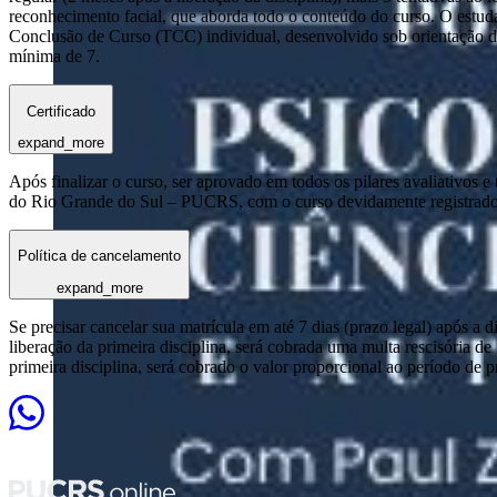
reconhecimento facial, que aborda todo o conteúdo do curso. O estuda
Conclusão de Curso (TCC) individual, desenvolvido sob orientação de
mínima de 7.
Certificado
expand_more
Após finalizar o curso, ser aprovado em todos os pilares avaliativos 
do Rio Grande do Sul – PUCRS, com o curso devidamente registrado
Política de cancelamento
expand_more
Se precisar cancelar sua matrícula em até 7 dias (prazo legal) após a 
liberação da primeira disciplina, será cobrada uma multa rescisória de
primeira disciplina, será cobrado o valor proporcional ao período de 