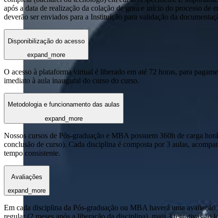
após a data de realização da colação de grau e início do processo de 
deverão ser enviados para a Instituição para validação da documentaç
Disponibilização do acesso
expand_more
O acesso à plataforma virtual é liberado em até 72 horas, para pagame
imediato à aula inaugural do curso do curso.
Metodologia e funcionamento das aulas
expand_more
Nossos cursos de Pós-graduação e MBA possuem 360h de carga horária
conclusão de curso). Cada disciplina é composta por 3 aulas, acomp
tempo consistente.
Avaliações
expand_more
Em cada disciplina da Pós-graduação ou MBA haverá uma avaliação reg
regular (2 meses após a liberação da disciplina), mais 3 tentativas a