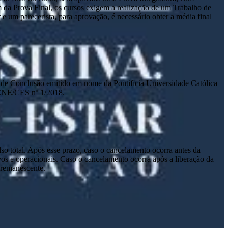
m da Prova Final, os cursos exigem a realização de um Trabalho de
um parecerista, para aprovação, é necessário obter a média final
ado de Conclusão emitido em nome da Pontifícia Universidade Católica
 CNE/CES nº 1/2018.
lso total. Após esse prazo, caso o cancelamento ocorra antes da
tivos e operacionais. Caso o cancelamento ocorra após a liberação da
o remanescente.