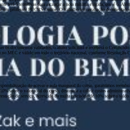
nte terá 5 tentativas para alcançar a nota mínima exigida, que é 6. Alé
 um professor PUCRS Online. O trabalho tem avaliação do orientador e 
e ter os documentos validados, o aluno solicitará e receberá o Certific
 no MEC e válido em todo o território nacional, conforme Resolução
disponibilização do acesso e aula inaugural do curso, garantimos reembo
 10% sobre o valor total do curso, destinada a cobrir custos administra
prestação de serviço, acrescido da multa rescisória de 10% sobre o sald