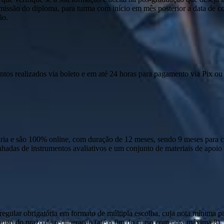
emissão do diploma, para turma com início em mês posterior a data de c
ão.
ntos realizados via boleto e em até 24 horas para pagamento via Pix ou 
 e são 100% online, com duração de 12 meses, sendo 9 meses para cur
anhadas de instrumentos avaliativos e um conjunto de materiais de apo
ular obrigatória em formato de múltipla escolha, cuja nota mínima par
o longo do prazo de recuperação (até o fim do curso com nota máxima 8)