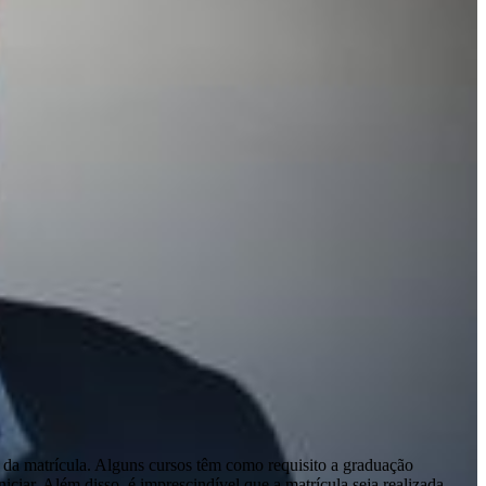
 da matrícula. Alguns cursos têm como requisito a graduação
ciar. Além disso, é imprescindível que a matrícula seja realizada