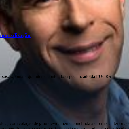
torrealização
ursos, webinars gratuitos e conteúdo especializado da PUCRS
pleta, com colação de grau devidamente concluída até o mês anterior ao
que verifique se a sua formação é aceita na pós-graduação que deseja ini