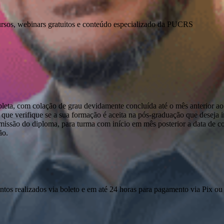
ursos, webinars gratuitos e conteúdo especializado da PUCRS
pleta, com colação de grau devidamente concluída até o mês anterior ao
que verifique se a sua formação é aceita na pós-graduação que deseja ini
emissão do diploma, para turma com início em mês posterior a data de c
ão.
ntos realizados via boleto e em até 24 horas para pagamento via Pix ou 