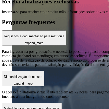
Receba atualizações exclusivas
Inscreva-se para receber em primeira mão informações sobre novos c
Perguntas frequentes
Requisitos e documentação para matrícula
expand_more
Para ingressar na pós-graduação, é necessário possuir graduação com
completa (bacharel ou tecnólogo) em cursos específicos. É importante 
após a data de realização da colação de grau e início do processo de 
deverão ser enviados para a Instituição para validação da documentaç
Disponibilização do acesso
expand_more
O acesso à plataforma virtual é liberado em até 72 horas, para pagame
imediato à aula inaugural do curso do curso.
Metodologia e funcionamento das aulas