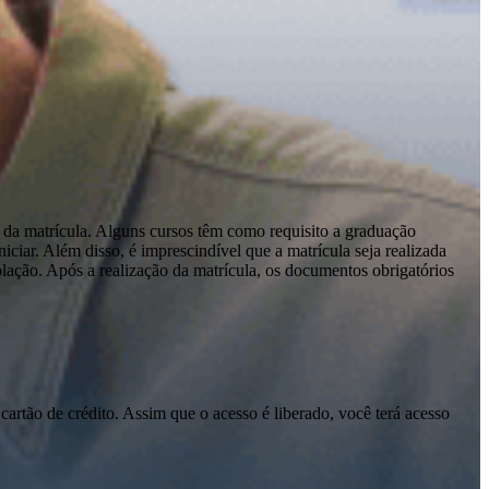
 da matrícula. Alguns cursos têm como requisito a graduação
ciar. Além disso, é imprescindível que a matrícula seja realizada
olação. Após a realização da matrícula, os documentos obrigatórios
cartão de crédito. Assim que o acesso é liberado, você terá acesso