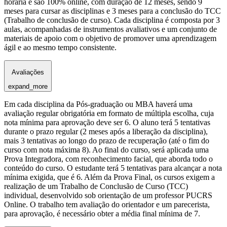
horária e são 100% online, com duração de 12 meses, sendo 9
meses para cursar as disciplinas e 3 meses para a conclusão do TCC
(Trabalho de conclusão de curso). Cada disciplina é composta por 3
aulas, acompanhadas de instrumentos avaliativos e um conjunto de
materiais de apoio com o objetivo de promover uma aprendizagem
ágil e ao mesmo tempo consistente.
Avaliações
expand_more
Em cada disciplina da Pós-graduação ou MBA haverá uma
avaliação regular obrigatória em formato de múltipla escolha, cuja
nota mínima para aprovação deve ser 6. O aluno terá 5 tentativas
durante o prazo regular (2 meses após a liberação da disciplina),
mais 3 tentativas ao longo do prazo de recuperação (até o fim do
curso com nota máxima 8). Ao final do curso, será aplicada uma
Prova Integradora, com reconhecimento facial, que aborda todo o
conteúdo do curso. O estudante terá 5 tentativas para alcançar a nota
mínima exigida, que é 6. Além da Prova Final, os cursos exigem a
realização de um Trabalho de Conclusão de Curso (TCC)
individual, desenvolvido sob orientação de um professor PUCRS
Online. O trabalho tem avaliação do orientador e um parecerista,
para aprovação, é necessário obter a média final mínima de 7.