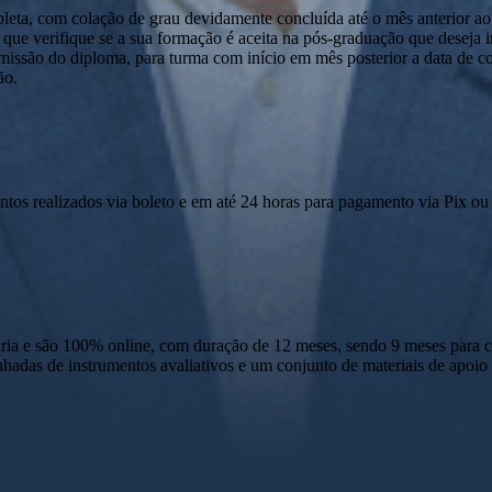
pleta, com colação de grau devidamente concluída até o mês anterior ao
que verifique se a sua formação é aceita na pós-graduação que deseja ini
emissão do diploma, para turma com início em mês posterior a data de c
ão.
ntos realizados via boleto e em até 24 horas para pagamento via Pix ou 
 e são 100% online, com duração de 12 meses, sendo 9 meses para cur
anhadas de instrumentos avaliativos e um conjunto de materiais de apo