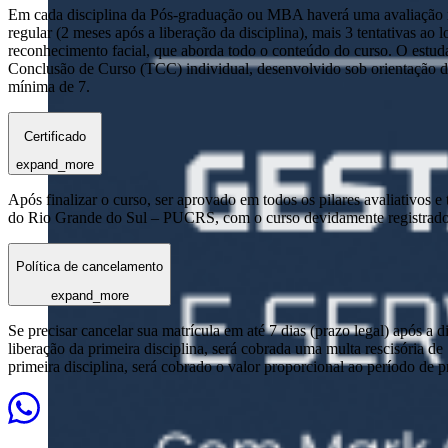
Em cada disciplina da Pós-graduação ou MBA haverá uma avaliação reg
regular (2 meses após a liberação da disciplina), mais 3 tentativas a
reconhecimento facial, que aborda todo o conteúdo do curso. O estuda
Conclusão de Curso (TCC) individual, desenvolvido sob orientação de
mínima de 7.
Certificado
expand_more
Após finalizar o curso, ser aprovado em todos os pilares avaliativos 
do Rio Grande do Sul – PUCRS, com o curso devidamente registrado
Política de cancelamento
expand_more
Se precisar cancelar sua matrícula em até 7 dias (prazo legal) após a 
liberação da primeira disciplina, será cobrada uma multa rescisória de
primeira disciplina, será cobrado o valor proporcional ao período de 