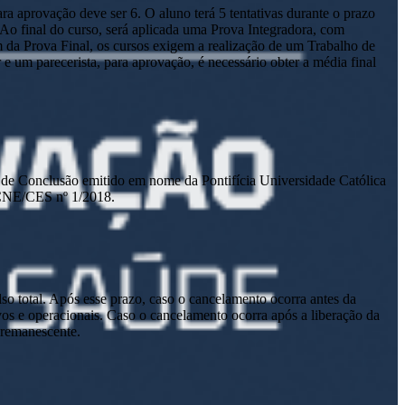
a aprovação deve ser 6. O aluno terá 5 tentativas durante o prazo
. Ao final do curso, será aplicada uma Prova Integradora, com
m da Prova Final, os cursos exigem a realização de um Trabalho de
um parecerista, para aprovação, é necessário obter a média final
ado de Conclusão emitido em nome da Pontifícia Universidade Católica
 CNE/CES nº 1/2018.
lso total. Após esse prazo, caso o cancelamento ocorra antes da
tivos e operacionais. Caso o cancelamento ocorra após a liberação da
o remanescente.