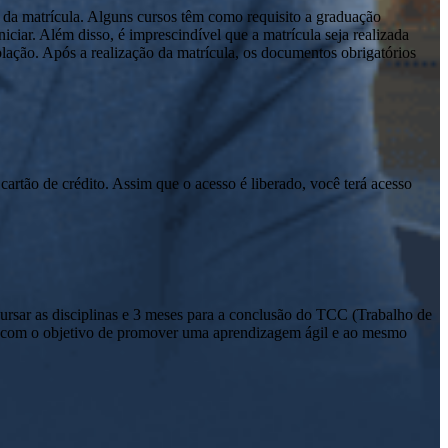
 da matrícula. Alguns cursos têm como requisito a graduação
ciar. Além disso, é imprescindível que a matrícula seja realizada
olação. Após a realização da matrícula, os documentos obrigatórios
cartão de crédito. Assim que o acesso é liberado, você terá acesso
sar as disciplinas e 3 meses para a conclusão do TCC (Trabalho de
io com o objetivo de promover uma aprendizagem ágil e ao mesmo