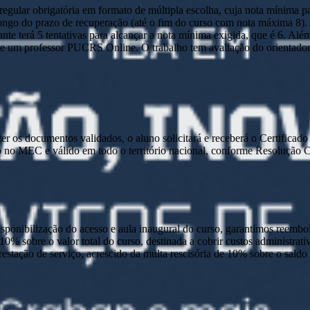
ular obrigatória em formato de múltipla escolha, cuja nota mínima par
o longo do prazo de recuperação (até o fim do curso com nota máxima 8)
nte terá 5 tentativas para alcançar a nota mínima exigida, que é 6. Alé
 um professor PUCRS Online. O trabalho tem avaliação do orientador e 
e ter os documentos validados, o aluno solicitará e receberá o Certific
 no MEC e válido em todo o território nacional, conforme Resolução
disponibilização do acesso e aula inaugural do curso, garantimos reembo
 10% sobre o valor total do curso, destinada a cobrir custos administra
prestação de serviço, acrescido da multa rescisória de 10% sobre o sald