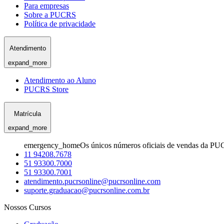
Para empresas
Sobre a PUCRS
Política de privacidade
Atendimento
expand_more
Atendimento ao Aluno
PUCRS Store
Matrícula
expand_more
emergency_home
Os únicos números oficiais de vendas da PU
11 94208.7678
51 93300.7000
51 93300.7001
atendimento.pucrsonline@pucrsonline.com
suporte.graduacao@pucrsonline.com.br
Nossos Cursos