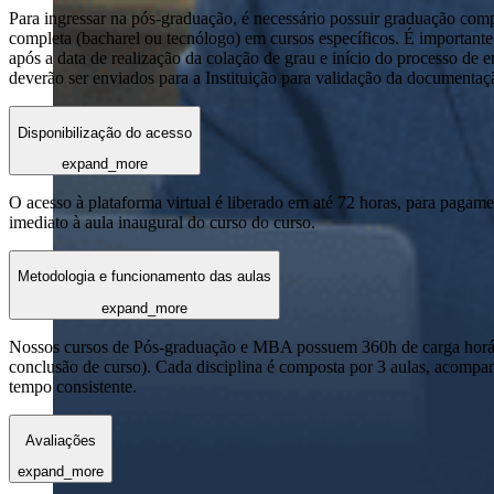
Para ingressar na pós-graduação, é necessário possuir graduação com
completa (bacharel ou tecnólogo) em cursos específicos. É importante 
após a data de realização da colação de grau e início do processo de 
deverão ser enviados para a Instituição para validação da documentaç
Disponibilização do acesso
expand_more
O acesso à plataforma virtual é liberado em até 72 horas, para pagame
imediato à aula inaugural do curso do curso.
Metodologia e funcionamento das aulas
expand_more
Nossos cursos de Pós-graduação e MBA possuem 360h de carga horária
conclusão de curso). Cada disciplina é composta por 3 aulas, acomp
tempo consistente.
Avaliações
expand_more