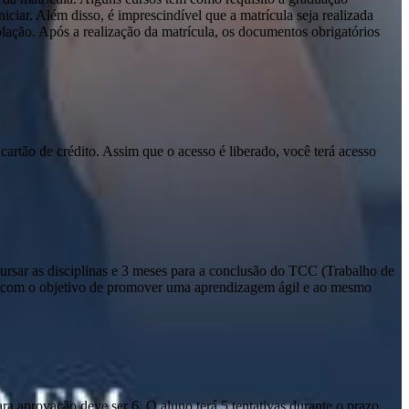
ciar. Além disso, é imprescindível que a matrícula seja realizada
olação. Após a realização da matrícula, os documentos obrigatórios
cartão de crédito. Assim que o acesso é liberado, você terá acesso
sar as disciplinas e 3 meses para a conclusão do TCC (Trabalho de
io com o objetivo de promover uma aprendizagem ágil e ao mesmo
a aprovação deve ser 6. O aluno terá 5 tentativas durante o prazo