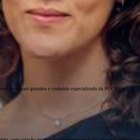
ursos, webinars gratuitos e conteúdo especializado da PUCRS
pleta, com colação de grau devidamente concluída até o mês anterior ao