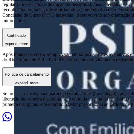
regular (2 meses após a liberação da disciplina), mais 3 tentativas a
reconhecimento facial, que aborda todo o conteúdo do curso. O estuda
Conclusão de Curso (TCC) individual, desenvolvido sob orientação de
mínima de 7.
Certificado
expand_more
Após finalizar o curso, ser aprovado em todos os pilares avaliativos 
do Rio Grande do Sul – PUCRS, com o curso devidamente registrado
Política de cancelamento
expand_more
Se precisar cancelar sua matrícula em até 7 dias (prazo legal) após a 
liberação da primeira disciplina, será cobrada uma multa rescisória de
primeira disciplina, será cobrado o valor proporcional ao período de 