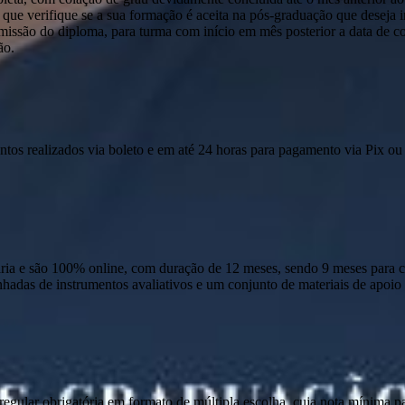
que verifique se a sua formação é aceita na pós-graduação que deseja ini
emissão do diploma, para turma com início em mês posterior a data de c
ão.
ntos realizados via boleto e em até 24 horas para pagamento via Pix ou 
 e são 100% online, com duração de 12 meses, sendo 9 meses para cur
anhadas de instrumentos avaliativos e um conjunto de materiais de apo
ular obrigatória em formato de múltipla escolha, cuja nota mínima par