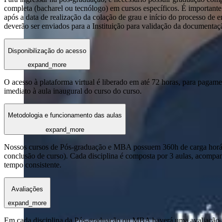
completa (bacharel ou tecnólogo) em cursos específicos. É importante 
após a data de realização da colação de grau e início do processo de 
deverão ser enviados para a Instituição para validação da documentaç
Disponibilização do acesso
expand_more
O acesso à plataforma virtual é liberado em até 72 horas, para pagame
imediato à aula inaugural do curso do curso.
Metodologia e funcionamento das aulas
expand_more
Nossos cursos de Pós-graduação e MBA possuem 360h de carga horária
conclusão de curso). Cada disciplina é composta por 3 aulas, acomp
tempo consistente.
Avaliações
expand_more
Em cada disciplina da Pós-graduação ou MBA haverá uma avaliação reg