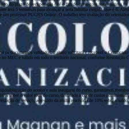
o longo do prazo de recuperação (até o fim do curso com nota máxima 8)
nte terá 5 tentativas para alcançar a nota mínima exigida, que é 6. Alé
 um professor PUCRS Online. O trabalho tem avaliação do orientador e 
e ter os documentos validados, o aluno solicitará e receberá o Certific
 no MEC e válido em todo o território nacional, conforme Resolução
disponibilização do acesso e aula inaugural do curso, garantimos reembo
 10% sobre o valor total do curso, destinada a cobrir custos administra
prestação de serviço, acrescido da multa rescisória de 10% sobre o sald