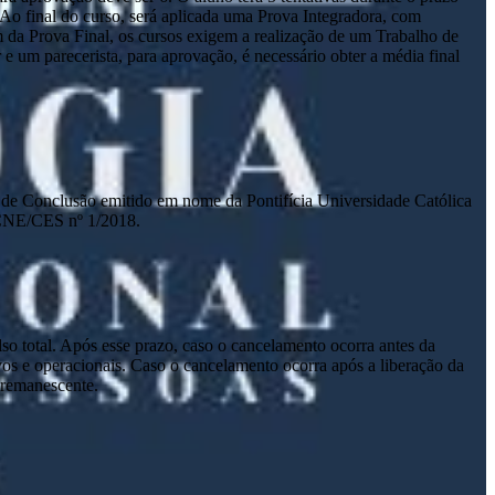
. Ao final do curso, será aplicada uma Prova Integradora, com
m da Prova Final, os cursos exigem a realização de um Trabalho de
um parecerista, para aprovação, é necessário obter a média final
ado de Conclusão emitido em nome da Pontifícia Universidade Católica
 CNE/CES nº 1/2018.
lso total. Após esse prazo, caso o cancelamento ocorra antes da
tivos e operacionais. Caso o cancelamento ocorra após a liberação da
o remanescente.