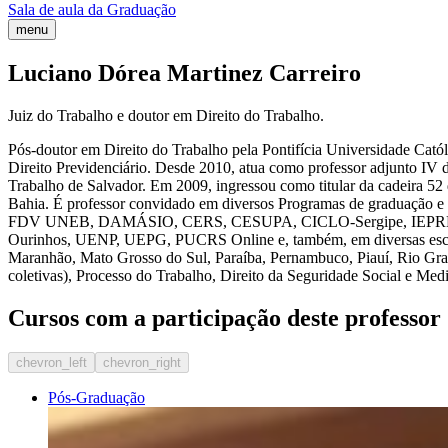
Sala de aula da Graduação
menu
Luciano Dórea Martinez Carreiro
Juiz do Trabalho e doutor em Direito do Trabalho.
Pós-doutor em Direito do Trabalho pela Pontifícia Universidade Catól
Direito Previdenciário. Desde 2010, atua como professor adjunto IV d
Trabalho de Salvador. Em 2009, ingressou como titular da cadeira 52 
Bahia. É professor convidado em diversos Programas de graduaçã
FDV UNEB, DAMÁSIO, CERS, CESUPA, CICLO-Sergipe, IEPREV
Ourinhos, UENP, UEPG, PUCRS Online e, também, em diversas escola
Maranhão, Mato Grosso do Sul, Paraíba, Pernambuco, Piauí, Rio Grand
coletivas), Processo do Trabalho, Direito da Seguridade Social e Med
Cursos com a participação deste professor
chevron_left
chevron_right
Pós-Graduação