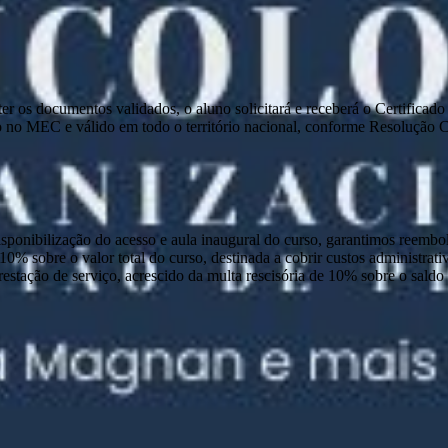
e ter os documentos validados, o aluno solicitará e receberá o Certific
 no MEC e válido em todo o território nacional, conforme Resolução
disponibilização do acesso e aula inaugural do curso, garantimos reembo
 10% sobre o valor total do curso, destinada a cobrir custos administra
prestação de serviço, acrescido da multa rescisória de 10% sobre o sald