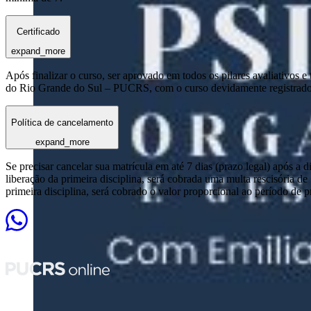
Certificado
expand_more
Após finalizar o curso, ser aprovado em todos os pilares avaliativos 
do Rio Grande do Sul – PUCRS, com o curso devidamente registrado
Política de cancelamento
expand_more
Se precisar cancelar sua matrícula em até 7 dias (prazo legal) após a 
liberação da primeira disciplina, será cobrada uma multa rescisória de
primeira disciplina, será cobrado o valor proporcional ao período de 