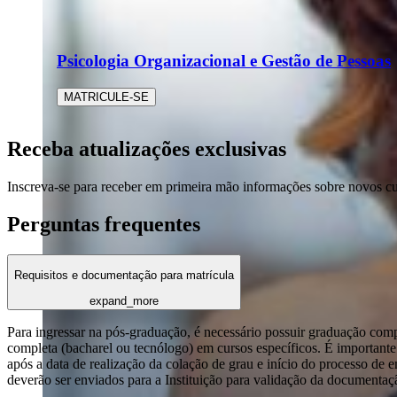
Psicologia Organizacional e Gestão de Pessoas
MATRICULE-SE
Receba atualizações exclusivas
Inscreva-se para receber em primeira mão informações sobre novos c
Perguntas frequentes
Requisitos e documentação para matrícula
expand_more
Para ingressar na pós-graduação, é necessário possuir graduação com
completa (bacharel ou tecnólogo) em cursos específicos. É importante 
após a data de realização da colação de grau e início do processo de 
deverão ser enviados para a Instituição para validação da documentaç