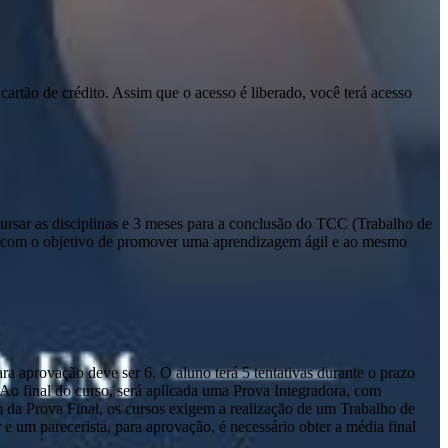
cartão de crédito. Assim que o acesso é liberado, você terá acesso
sar as disciplinas e 3 meses para a conclusão do TCC (Trabalho de
io com o objetivo de promover uma aprendizagem ágil e ao mesmo
a aprovação deve ser 6. O aluno terá 5 tentativas durante o prazo
. Ao final do curso, será aplicada uma Prova Integradora, com
m da Prova Final, os cursos exigem a realização de um Trabalho de
um parecerista, para aprovação, é necessário obter a média final