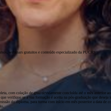
ursos, webinars gratuitos e conteúdo especializado da PUCRS
pleta, com colação de grau devidamente concluída até o mês anterior ao
que verifique se a sua formação é aceita na pós-graduação que deseja ini
emissão do diploma, para turma com início em mês posterior a data de c
ão.