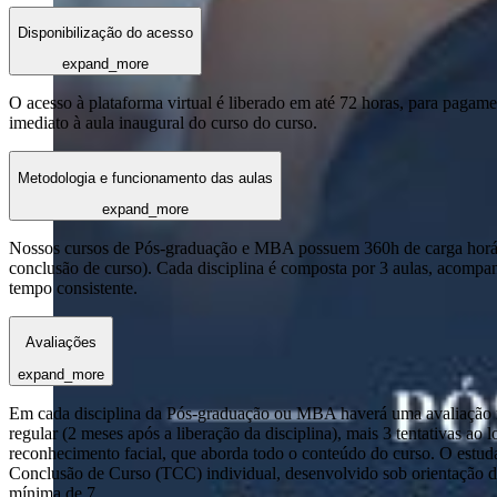
Disponibilização do acesso
expand_more
O acesso à plataforma virtual é liberado em até 72 horas, para pagame
imediato à aula inaugural do curso do curso.
Metodologia e funcionamento das aulas
expand_more
Nossos cursos de Pós-graduação e MBA possuem 360h de carga horária
conclusão de curso). Cada disciplina é composta por 3 aulas, acomp
tempo consistente.
Avaliações
expand_more
Em cada disciplina da Pós-graduação ou MBA haverá uma avaliação reg
regular (2 meses após a liberação da disciplina), mais 3 tentativas a
reconhecimento facial, que aborda todo o conteúdo do curso. O estuda
Conclusão de Curso (TCC) individual, desenvolvido sob orientação de
mínima de 7.