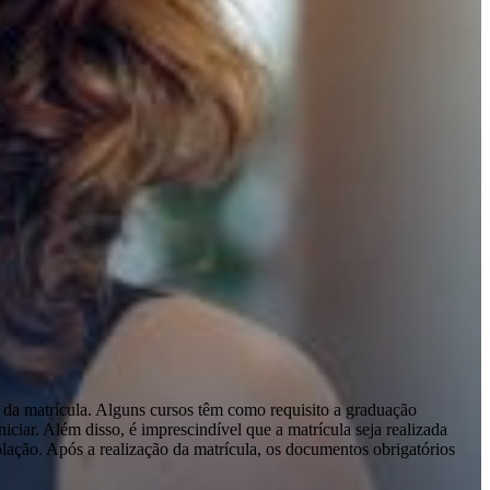
 da matrícula. Alguns cursos têm como requisito a graduação
ciar. Além disso, é imprescindível que a matrícula seja realizada
olação. Após a realização da matrícula, os documentos obrigatórios