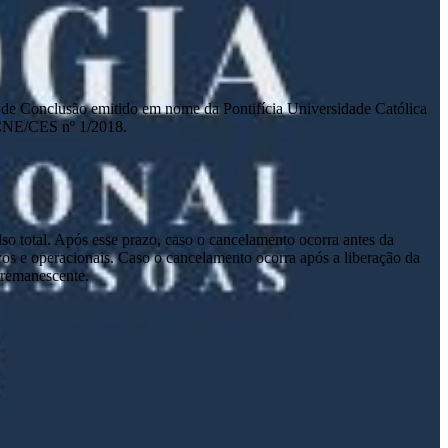
ado de Conclusão emitido em nome da Pontifícia Universidade Católica
 CNE/CES nº 1/2018.
lso total. Após esse prazo, caso o cancelamento ocorra antes da
tivos e operacionais. Caso o cancelamento ocorra após a liberação da
o remanescente.