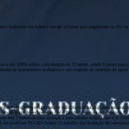
ntos realizados via boleto e em até 24 horas para pagamento via Pix ou 
 e são 100% online, com duração de 12 meses, sendo 9 meses para cur
anhadas de instrumentos avaliativos e um conjunto de materiais de apo
ular obrigatória em formato de múltipla escolha, cuja nota mínima par
o longo do prazo de recuperação (até o fim do curso com nota máxima 8)
nte terá 5 tentativas para alcançar a nota mínima exigida, que é 6. Alé
 um professor PUCRS Online. O trabalho tem avaliação do orientador e 