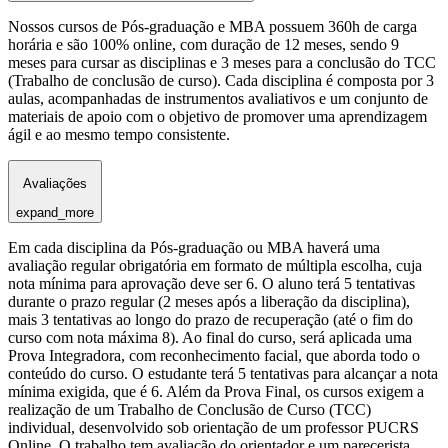
Nossos cursos de Pós-graduação e MBA possuem 360h de carga
horária e são 100% online, com duração de 12 meses, sendo 9
meses para cursar as disciplinas e 3 meses para a conclusão do TCC
(Trabalho de conclusão de curso). Cada disciplina é composta por 3
aulas, acompanhadas de instrumentos avaliativos e um conjunto de
materiais de apoio com o objetivo de promover uma aprendizagem
ágil e ao mesmo tempo consistente.
Avaliações
expand_more
Em cada disciplina da Pós-graduação ou MBA haverá uma
avaliação regular obrigatória em formato de múltipla escolha, cuja
nota mínima para aprovação deve ser 6. O aluno terá 5 tentativas
durante o prazo regular (2 meses após a liberação da disciplina),
mais 3 tentativas ao longo do prazo de recuperação (até o fim do
curso com nota máxima 8). Ao final do curso, será aplicada uma
Prova Integradora, com reconhecimento facial, que aborda todo o
conteúdo do curso. O estudante terá 5 tentativas para alcançar a nota
mínima exigida, que é 6. Além da Prova Final, os cursos exigem a
realização de um Trabalho de Conclusão de Curso (TCC)
individual, desenvolvido sob orientação de um professor PUCRS
Online. O trabalho tem avaliação do orientador e um parecerista,