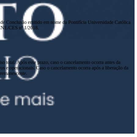
ado de Conclusão emitido em nome da Pontifícia Universidade Católica
 CNE/CES nº 1/2018.
lso total. Após esse prazo, caso o cancelamento ocorra antes da
tivos e operacionais. Caso o cancelamento ocorra após a liberação da
o remanescente.