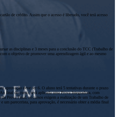
cartão de crédito. Assim que o acesso é liberado, você terá acesso
sar as disciplinas e 3 meses para a conclusão do TCC (Trabalho de
io com o objetivo de promover uma aprendizagem ágil e ao mesmo
a aprovação deve ser 6. O aluno terá 5 tentativas durante o prazo
. Ao final do curso, será aplicada uma Prova Integradora, com
m da Prova Final, os cursos exigem a realização de um Trabalho de
um parecerista, para aprovação, é necessário obter a média final