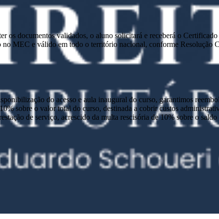
e ter os documentos validados, o aluno solicitará e receberá o Certific
 no MEC e válido em todo o território nacional, conforme Resolução
disponibilização do acesso e aula inaugural do curso, garantimos reembo
 10% sobre o valor total do curso, destinada a cobrir custos administra
prestação de serviço, acrescido da multa rescisória de 10% sobre o sald