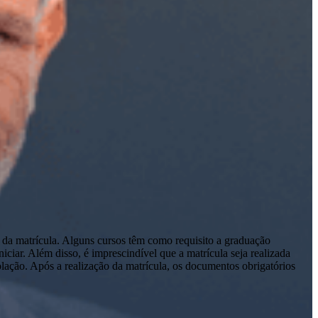
 da matrícula. Alguns cursos têm como requisito a graduação
ciar. Além disso, é imprescindível que a matrícula seja realizada
olação. Após a realização da matrícula, os documentos obrigatórios