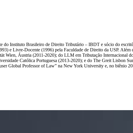
e do Instituto Brasileiro de Direito Tributário – IBDT e sócio do escr
93) e Livre-Docente (1996) pela Faculdade de Direito da USP. Além de P
sität Wien, Áustria (2011-2020); do LLM em Tributação Internacional
versidade Católica Portuguesa (2013-2020); e do The Greit Lisbon S
er Global Professor of Law” na New York University e, no biênio 2017