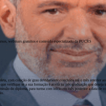
ursos, webinars gratuitos e conteúdo especializado da PUCRS
pleta, com colação de grau devidamente concluída até o mês anterior ao
que verifique se a sua formação é aceita na pós-graduação que deseja ini
emissão do diploma, para turma com início em mês posterior a data de c
ão.