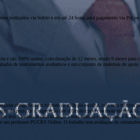
ntos realizados via boleto e em até 24 horas para pagamento via Pix ou 
 e são 100% online, com duração de 12 meses, sendo 9 meses para cur
anhadas de instrumentos avaliativos e um conjunto de materiais de apo
ular obrigatória em formato de múltipla escolha, cuja nota mínima par
o longo do prazo de recuperação (até o fim do curso com nota máxima 8)
nte terá 5 tentativas para alcançar a nota mínima exigida, que é 6. Alé
 um professor PUCRS Online. O trabalho tem avaliação do orientador e 