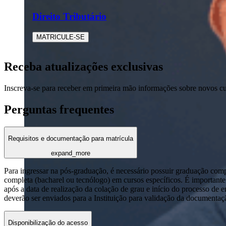
Direito Tributário
MATRICULE-SE
Receba atualizações exclusivas
Inscreva-se para receber em primeira mão informações sobre novos c
Perguntas frequentes
Requisitos e documentação para matrícula
expand_more
Para ingressar na pós-graduação, é necessário possuir graduação com
completa (bacharel ou tecnólogo) em cursos específicos. É importante 
após a data de realização da colação de grau e início do processo de 
deverão ser enviados para a Instituição para validação da documentaç
Disponibilização do acesso