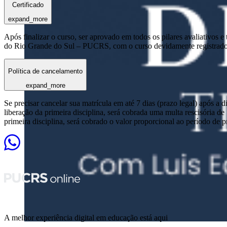
Certificado
expand_more
Após finalizar o curso, ser aprovado em todos os pilares avaliativos 
do Rio Grande do Sul – PUCRS, com o curso devidamente registrado
Política de cancelamento
expand_more
Se precisar cancelar sua matrícula em até 7 dias (prazo legal) após a 
liberação da primeira disciplina, será cobrada uma multa rescisória de
primeira disciplina, será cobrado o valor proporcional ao período de 
A melhor experiência digital em educação está aqui