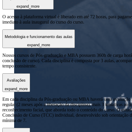
expand_more
O acesso à plataforma virtual é liberado em até 72 horas, para pagame
imediato à aula inaugural do curso do curso.
Metodologia e funcionamento das aulas
expand_more
Nossos cursos de Pós-graduação e MBA possuem 360h de carga horária
conclusão de curso). Cada disciplina é composta por 3 aulas, acomp
tempo consistente.
Avaliações
expand_more
Em cada disciplina da Pós-graduação ou MBA haverá uma avaliação reg
regular (2 meses após a liberação da disciplina), mais 3 tentativas a
reconhecimento facial, que aborda todo o conteúdo do curso. O estuda
Conclusão de Curso (TCC) individual, desenvolvido sob orientação de
mínima de 7.