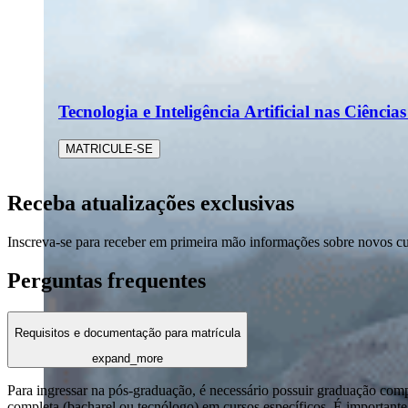
Tecnologia e Inteligência Artificial nas Ciência
MATRICULE-SE
Receba atualizações exclusivas
Inscreva-se para receber em primeira mão informações sobre novos c
Perguntas frequentes
Requisitos e documentação para matrícula
expand_more
Para ingressar na pós-graduação, é necessário possuir graduação com
completa (bacharel ou tecnólogo) em cursos específicos. É importante 