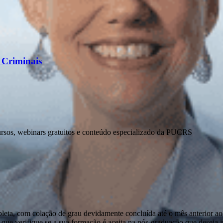
s Criminais
ursos, webinars gratuitos e conteúdo especializado da PUCRS
pleta, com colação de grau devidamente concluída até o mês anterior ao
que verifique se a sua formação é aceita na pós-graduação que deseja ini