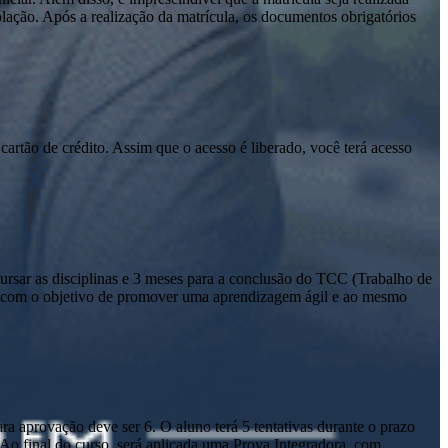
olação. Após a realização da matrícula, os documentos obrigatórios
cartão de crédito. Assim que o acesso é liberado, você terá acesso
sar as disciplinas e 3 meses para a conclusão do TCC (Trabalho de
io com o objetivo de promover uma aprendizagem ágil e ao mesmo
a aprovação deve ser 6. O aluno terá 5 tentativas durante o prazo
. Ao final do curso, será aplicada uma Prova Integradora, com