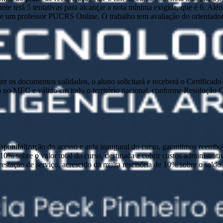
nte terá 5 tentativas para alcançar a nota mínima exigida, que é 6. Alé
 um professor PUCRS Online. O trabalho tem avaliação do orientador e 
e ter os documentos validados, o aluno solicitará e receberá o Certific
 no MEC e válido em todo o território nacional, conforme Resolução
disponibilização do acesso e aula inaugural do curso, garantimos reembo
 10% sobre o valor total do curso, destinada a cobrir custos administra
prestação de serviço, acrescido da multa rescisória de 10% sobre o sald