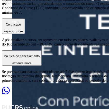
reconhecimento facial, que aborda todo o conteúdo do curso. O estuda
Conclusão de Curso (TCC) individual, desenvolvido sob orientação de
mínima de 7.
Certificado
expand_more
Após finalizar o curso, ser aprovado em todos os pilares avaliativos 
do Rio Grande do Sul – PUCRS, com o curso devidamente registrado
Política de cancelamento
expand_more
Se precisar cancelar sua matrícula em até 7 dias (prazo legal) após a 
liberação da primeira disciplina, será cobrada uma multa rescisória de
primeira disciplina, será cobrado o valor proporcional ao período de 