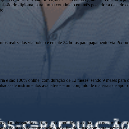
emissão do diploma, para turma com início em mês posterior a data de c
ão.
ntos realizados via boleto e em até 24 horas para pagamento via Pix ou 
 e são 100% online, com duração de 12 meses, sendo 9 meses para cur
anhadas de instrumentos avaliativos e um conjunto de materiais de apo
ular obrigatória em formato de múltipla escolha, cuja nota mínima par
o longo do prazo de recuperação (até o fim do curso com nota máxima 8)