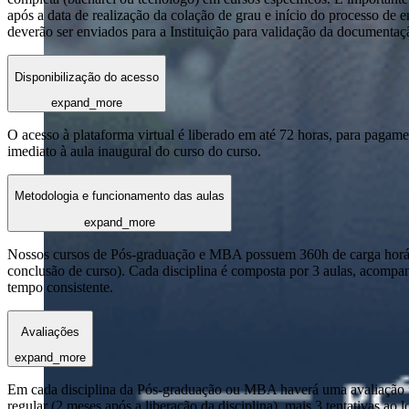
após a data de realização da colação de grau e início do processo de 
deverão ser enviados para a Instituição para validação da documentaç
Disponibilização do acesso
expand_more
O acesso à plataforma virtual é liberado em até 72 horas, para pagame
imediato à aula inaugural do curso do curso.
Metodologia e funcionamento das aulas
expand_more
Nossos cursos de Pós-graduação e MBA possuem 360h de carga horária
conclusão de curso). Cada disciplina é composta por 3 aulas, acomp
tempo consistente.
Avaliações
expand_more
Em cada disciplina da Pós-graduação ou MBA haverá uma avaliação reg
regular (2 meses após a liberação da disciplina), mais 3 tentativas a