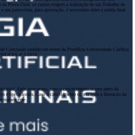
m da Prova Final, os cursos exigem a realização de um Trabalho de
um parecerista, para aprovação, é necessário obter a média final
ado de Conclusão emitido em nome da Pontifícia Universidade Católica
 CNE/CES nº 1/2018.
lso total. Após esse prazo, caso o cancelamento ocorra antes da
tivos e operacionais. Caso o cancelamento ocorra após a liberação da
o remanescente.