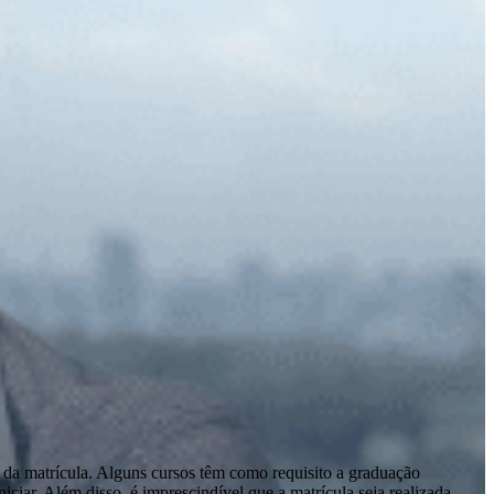
 da matrícula. Alguns cursos têm como requisito a graduação
ciar. Além disso, é imprescindível que a matrícula seja realizada