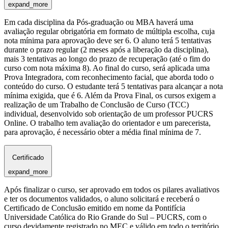
expand_more
Em cada disciplina da Pós-graduação ou MBA haverá uma
avaliação regular obrigatória em formato de múltipla escolha, cuja
nota mínima para aprovação deve ser 6. O aluno terá 5 tentativas
durante o prazo regular (2 meses após a liberação da disciplina),
mais 3 tentativas ao longo do prazo de recuperação (até o fim do
curso com nota máxima 8). Ao final do curso, será aplicada uma
Prova Integradora, com reconhecimento facial, que aborda todo o
conteúdo do curso. O estudante terá 5 tentativas para alcançar a nota
mínima exigida, que é 6. Além da Prova Final, os cursos exigem a
realização de um Trabalho de Conclusão de Curso (TCC)
individual, desenvolvido sob orientação de um professor PUCRS
Online. O trabalho tem avaliação do orientador e um parecerista,
para aprovação, é necessário obter a média final mínima de 7.
Certificado
expand_more
Após finalizar o curso, ser aprovado em todos os pilares avaliativos
e ter os documentos validados, o aluno solicitará e receberá o
Certificado de Conclusão emitido em nome da Pontifícia
Universidade Católica do Rio Grande do Sul – PUCRS, com o
curso devidamente registrado no MEC e válido em todo o território