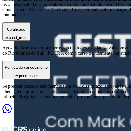
reconhecimento facial, que aborda todo o conteúdo do curso. O estuda
Conclusão de Curso (TCC) individual, desenvolvido sob orientação de
mínima de 7.
Certificado
expand_more
Após finalizar o curso, ser aprovado em todos os pilares avaliativos 
do Rio Grande do Sul – PUCRS, com o curso devidamente registrado
Política de cancelamento
expand_more
Se precisar cancelar sua matrícula em até 7 dias (prazo legal) após a 
liberação da primeira disciplina, será cobrada uma multa rescisória de
primeira disciplina, será cobrado o valor proporcional ao período de 