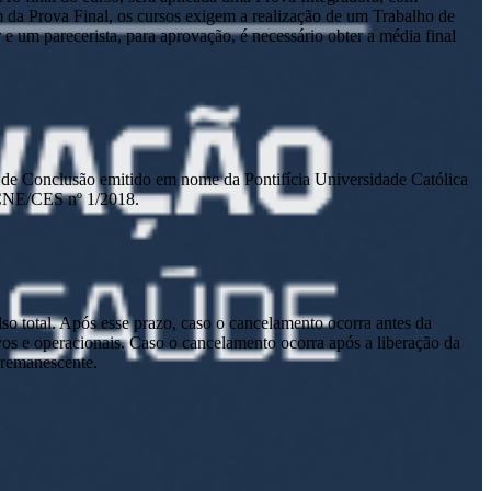
m da Prova Final, os cursos exigem a realização de um Trabalho de
um parecerista, para aprovação, é necessário obter a média final
ado de Conclusão emitido em nome da Pontifícia Universidade Católica
 CNE/CES nº 1/2018.
lso total. Após esse prazo, caso o cancelamento ocorra antes da
tivos e operacionais. Caso o cancelamento ocorra após a liberação da
o remanescente.