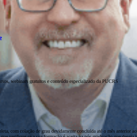
e
ursos, webinars gratuitos e conteúdo especializado da PUCRS
pleta, com colação de grau devidamente concluída até o mês anterior ao
que verifique se a sua formação é aceita na pós-graduação que deseja ini