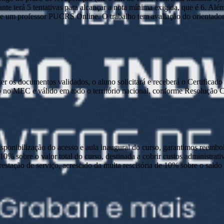
nte terá 5 tentativas para alcançar a nota mínima exigida, que é 6. Alé
 um professor PUCRS Online. O trabalho tem avaliação do orientador e 
e ter os documentos validados, o aluno solicitará e receberá o Certific
 no MEC e válido em todo o território nacional, conforme Resolução
disponibilização do acesso e aula inaugural do curso, garantimos reembo
 10% sobre o valor total do curso, destinada a cobrir custos administra
prestação de serviço, acrescido da multa rescisória de 10% sobre o sald