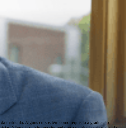
 da matrícula. Alguns cursos têm como requisito a graduação
ciar. Além disso, é imprescindível que a matrícula seja realizada