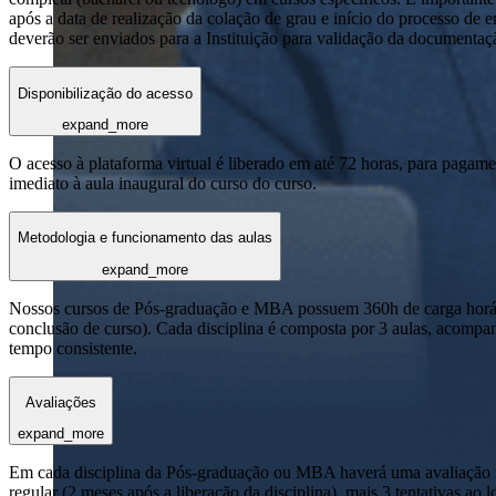
após a data de realização da colação de grau e início do processo de 
deverão ser enviados para a Instituição para validação da documentaç
Disponibilização do acesso
expand_more
O acesso à plataforma virtual é liberado em até 72 horas, para pagame
imediato à aula inaugural do curso do curso.
Metodologia e funcionamento das aulas
expand_more
Nossos cursos de Pós-graduação e MBA possuem 360h de carga horária
conclusão de curso). Cada disciplina é composta por 3 aulas, acomp
tempo consistente.
Avaliações
expand_more
Em cada disciplina da Pós-graduação ou MBA haverá uma avaliação reg
regular (2 meses após a liberação da disciplina), mais 3 tentativas a