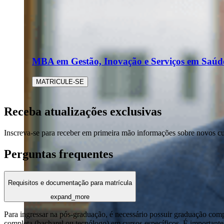
MBA em Gestão, Inovação e Serviços em Saúd
MATRICULE-SE
Receba atualizações exclusivas
Inscreva-se para receber em primeira mão informações sobre novos c
Perguntas frequentes
Requisitos e documentação para matrícula
expand_more
Para ingressar na pós-graduação, é necessário possuir graduação com
completa (bacharel ou tecnólogo) em cursos específicos. É importante 