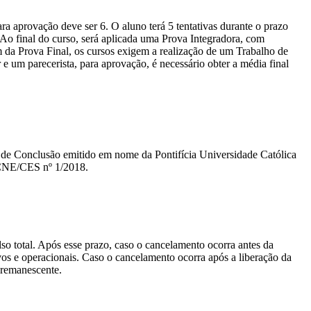
a aprovação deve ser 6. O aluno terá 5 tentativas durante o prazo
. Ao final do curso, será aplicada uma Prova Integradora, com
m da Prova Final, os cursos exigem a realização de um Trabalho de
um parecerista, para aprovação, é necessário obter a média final
ado de Conclusão emitido em nome da Pontifícia Universidade Católica
 CNE/CES nº 1/2018.
lso total. Após esse prazo, caso o cancelamento ocorra antes da
tivos e operacionais. Caso o cancelamento ocorra após a liberação da
o remanescente.