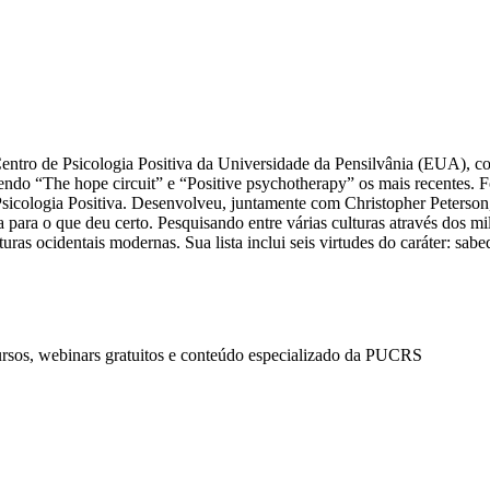
Centro de Psicologia Positiva da Universidade da Pensilvânia (EUA), c
 sendo “The hope circuit” e “Positive psychotherapy” os mais recentes.
Psicologia Positiva. Desenvolveu, juntamente com Christopher Peterson,
ara o que deu certo. Pesquisando entre várias culturas através dos milê
turas ocidentais modernas. Sua lista inclui seis virtudes do caráter: s
ursos, webinars gratuitos e conteúdo especializado da PUCRS