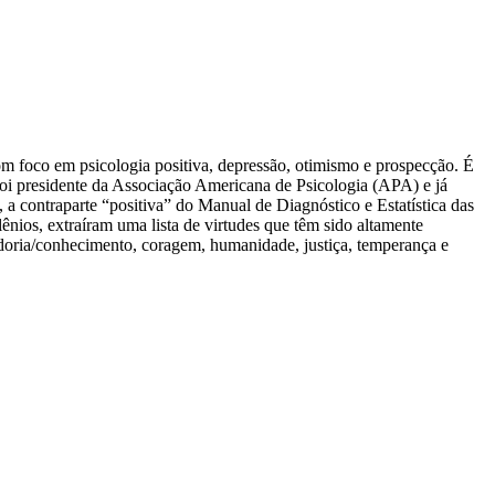
om foco em psicologia positiva, depressão, otimismo e prospecção. É
 Foi presidente da Associação Americana de Psicologia (APA) e já
 a contraparte “positiva” do Manual de Diagnóstico e Estatística das
nios, extraíram uma lista de virtudes que têm sido altamente
abedoria/conhecimento, coragem, humanidade, justiça, temperança e