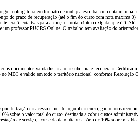
ular obrigatória em formato de múltipla escolha, cuja nota mínima par
o longo do prazo de recuperação (até o fim do curso com nota máxima 8)
nte terá 5 tentativas para alcançar a nota mínima exigida, que é 6. Alé
 um professor PUCRS Online. O trabalho tem avaliação do orientador e 
e ter os documentos validados, o aluno solicitará e receberá o Certific
 no MEC e válido em todo o território nacional, conforme Resolução
disponibilização do acesso e aula inaugural do curso, garantimos reembo
 10% sobre o valor total do curso, destinada a cobrir custos administra
prestação de serviço, acrescido da multa rescisória de 10% sobre o sald