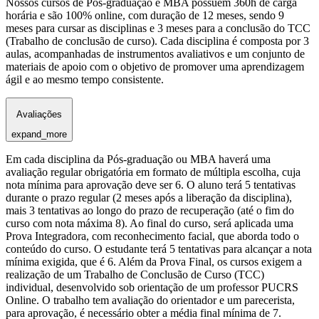
Nossos cursos de Pós-graduação e MBA possuem 360h de carga
horária e são 100% online, com duração de 12 meses, sendo 9
meses para cursar as disciplinas e 3 meses para a conclusão do TCC
(Trabalho de conclusão de curso). Cada disciplina é composta por 3
aulas, acompanhadas de instrumentos avaliativos e um conjunto de
materiais de apoio com o objetivo de promover uma aprendizagem
ágil e ao mesmo tempo consistente.
Avaliações
expand_more
Em cada disciplina da Pós-graduação ou MBA haverá uma
avaliação regular obrigatória em formato de múltipla escolha, cuja
nota mínima para aprovação deve ser 6. O aluno terá 5 tentativas
durante o prazo regular (2 meses após a liberação da disciplina),
mais 3 tentativas ao longo do prazo de recuperação (até o fim do
curso com nota máxima 8). Ao final do curso, será aplicada uma
Prova Integradora, com reconhecimento facial, que aborda todo o
conteúdo do curso. O estudante terá 5 tentativas para alcançar a nota
mínima exigida, que é 6. Além da Prova Final, os cursos exigem a
realização de um Trabalho de Conclusão de Curso (TCC)
individual, desenvolvido sob orientação de um professor PUCRS
Online. O trabalho tem avaliação do orientador e um parecerista,
para aprovação, é necessário obter a média final mínima de 7.