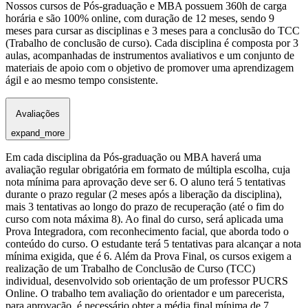
Nossos cursos de Pós-graduação e MBA possuem 360h de carga
horária e são 100% online, com duração de 12 meses, sendo 9
meses para cursar as disciplinas e 3 meses para a conclusão do TCC
(Trabalho de conclusão de curso). Cada disciplina é composta por 3
aulas, acompanhadas de instrumentos avaliativos e um conjunto de
materiais de apoio com o objetivo de promover uma aprendizagem
ágil e ao mesmo tempo consistente.
Avaliações
expand_more
Em cada disciplina da Pós-graduação ou MBA haverá uma
avaliação regular obrigatória em formato de múltipla escolha, cuja
nota mínima para aprovação deve ser 6. O aluno terá 5 tentativas
durante o prazo regular (2 meses após a liberação da disciplina),
mais 3 tentativas ao longo do prazo de recuperação (até o fim do
curso com nota máxima 8). Ao final do curso, será aplicada uma
Prova Integradora, com reconhecimento facial, que aborda todo o
conteúdo do curso. O estudante terá 5 tentativas para alcançar a nota
mínima exigida, que é 6. Além da Prova Final, os cursos exigem a
realização de um Trabalho de Conclusão de Curso (TCC)
individual, desenvolvido sob orientação de um professor PUCRS
Online. O trabalho tem avaliação do orientador e um parecerista,
para aprovação, é necessário obter a média final mínima de 7.