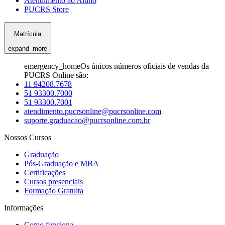
Atendimento ao Aluno
PUCRS Store
Matrícula
expand_more
emergency_home
Os únicos números oficiais de vendas da
PUCRS Online são:
11 94208.7678
51 93300.7000
51 93300.7001
atendimento.pucrsonline@pucrsonline.com
suporte.graduacao@pucrsonline.com.br
Nossos Cursos
Graduação
Pós-Graduação e MBA
Certificações
Cursos presenciais
Formação Gratuita
Informações
Como funciona