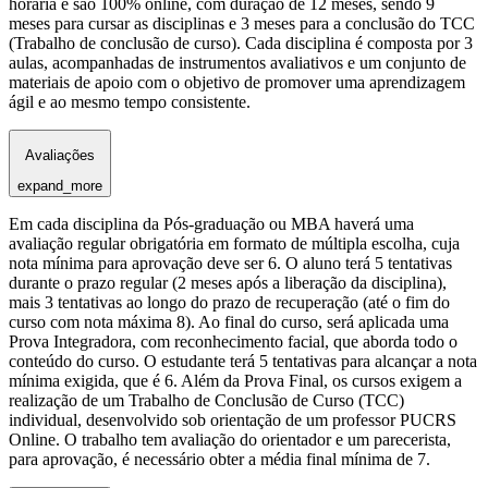
horária e são 100% online, com duração de 12 meses, sendo 9
meses para cursar as disciplinas e 3 meses para a conclusão do TCC
(Trabalho de conclusão de curso). Cada disciplina é composta por 3
aulas, acompanhadas de instrumentos avaliativos e um conjunto de
materiais de apoio com o objetivo de promover uma aprendizagem
ágil e ao mesmo tempo consistente.
Avaliações
expand_more
Em cada disciplina da Pós-graduação ou MBA haverá uma
avaliação regular obrigatória em formato de múltipla escolha, cuja
nota mínima para aprovação deve ser 6. O aluno terá 5 tentativas
durante o prazo regular (2 meses após a liberação da disciplina),
mais 3 tentativas ao longo do prazo de recuperação (até o fim do
curso com nota máxima 8). Ao final do curso, será aplicada uma
Prova Integradora, com reconhecimento facial, que aborda todo o
conteúdo do curso. O estudante terá 5 tentativas para alcançar a nota
mínima exigida, que é 6. Além da Prova Final, os cursos exigem a
realização de um Trabalho de Conclusão de Curso (TCC)
individual, desenvolvido sob orientação de um professor PUCRS
Online. O trabalho tem avaliação do orientador e um parecerista,
para aprovação, é necessário obter a média final mínima de 7.