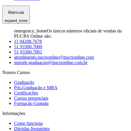
Matrícula
expand_more
emergency_home
Os únicos números oficiais de vendas da
PUCRS Online são:
11 94208.7678
51 93300.7000
51 93300.7001
atendimento.pucrsonline@pucrsonline.com
suporte.graduacao@pucrsonline.com.br
Nossos Cursos
Graduação
Pós-Graduação e MBA
Certificações
Cursos presenciais
Formação Gratuita
Informações
Como funciona
Dúvidas frequentes