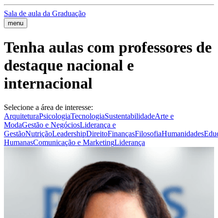
Sala de aula da Graduação
menu
Tenha aulas com professores de
destaque nacional e
internacional
Selecione a área de interesse:
Arquitetura
Psicologia
Tecnologia
Sustentabilidade
Arte e
Moda
Gestão e Negócios
Liderança e
Gestão
Nutrição
Leadership
Direito
Finanças
Filosofia
Humanidades
Edu
Humanas
Comunicação e Marketing
Liderança