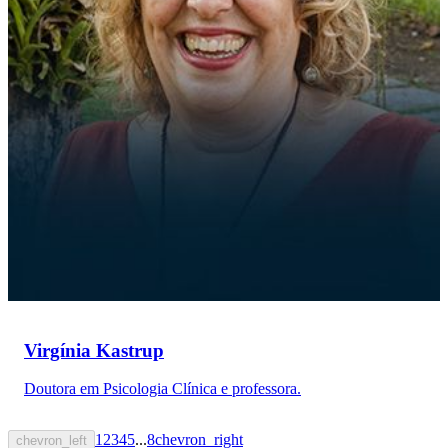
Virgínia Kastrup
Doutora em Psicologia Clínica e professora.
1
2
3
4
5
...
8
chevron_right
chevron_left