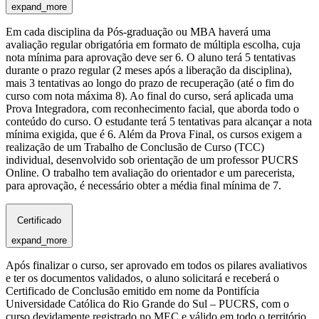
expand_more
Em cada disciplina da Pós-graduação ou MBA haverá uma
avaliação regular obrigatória em formato de múltipla escolha, cuja
nota mínima para aprovação deve ser 6. O aluno terá 5 tentativas
durante o prazo regular (2 meses após a liberação da disciplina),
mais 3 tentativas ao longo do prazo de recuperação (até o fim do
curso com nota máxima 8). Ao final do curso, será aplicada uma
Prova Integradora, com reconhecimento facial, que aborda todo o
conteúdo do curso. O estudante terá 5 tentativas para alcançar a nota
mínima exigida, que é 6. Além da Prova Final, os cursos exigem a
realização de um Trabalho de Conclusão de Curso (TCC)
individual, desenvolvido sob orientação de um professor PUCRS
Online. O trabalho tem avaliação do orientador e um parecerista,
para aprovação, é necessário obter a média final mínima de 7.
Certificado
expand_more
Após finalizar o curso, ser aprovado em todos os pilares avaliativos
e ter os documentos validados, o aluno solicitará e receberá o
Certificado de Conclusão emitido em nome da Pontifícia
Universidade Católica do Rio Grande do Sul – PUCRS, com o
curso devidamente registrado no MEC e válido em todo o território