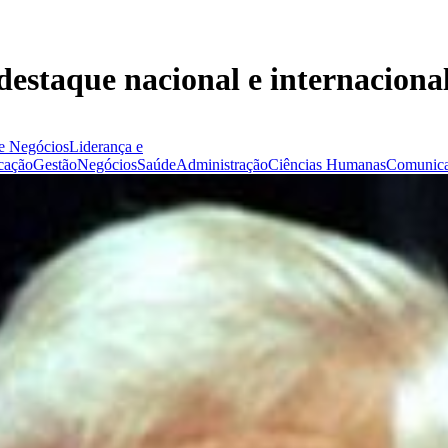
destaque nacional e internaciona
e Negócios
Liderança e
cação
Gestão
Negócios
Saúde
Administração
Ciências Humanas
Comunica