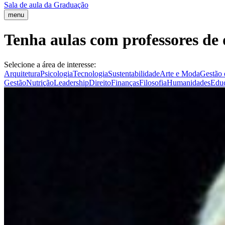
Sala de aula da Graduação
menu
Tenha aulas com professores de 
Selecione a área de interesse:
Arquitetura
Psicologia
Tecnologia
Sustentabilidade
Arte e Moda
Gestão 
Gestão
Nutrição
Leadership
Direito
Finanças
Filosofia
Humanidades
Edu