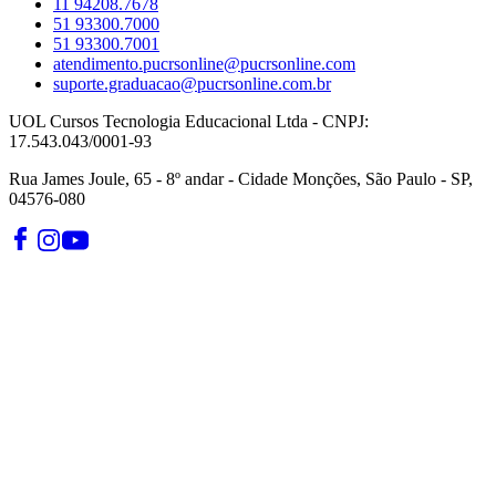
11 94208.7678
51 93300.7000
51 93300.7001
atendimento.pucrsonline@pucrsonline.com
suporte.graduacao@pucrsonline.com.br
UOL Cursos Tecnologia Educacional Ltda - CNPJ:
17.543.043/0001-93
Rua James Joule, 65 - 8º andar - Cidade Monções, São Paulo - SP,
04576-080