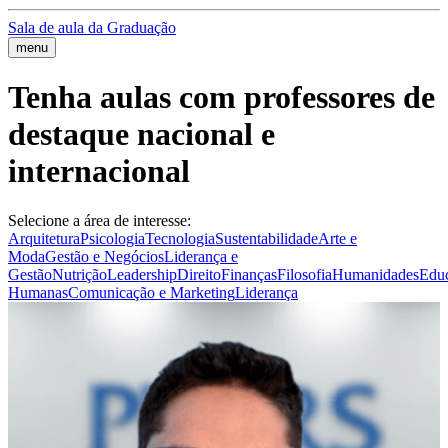
Sala de aula da Graduação
menu
Tenha aulas com professores de
destaque nacional e
internacional
Selecione a área de interesse:
Arquitetura
Psicologia
Tecnologia
Sustentabilidade
Arte e
Moda
Gestão e Negócios
Liderança e
Gestão
Nutrição
Leadership
Direito
Finanças
Filosofia
Humanidades
Edu
Humanas
Comunicação e Marketing
Liderança