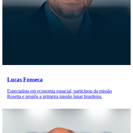
Lucas Fonseca
Especialista em economia espacial, participou da missão
Rosetta e propôs a primeira missão lunar brasileira.