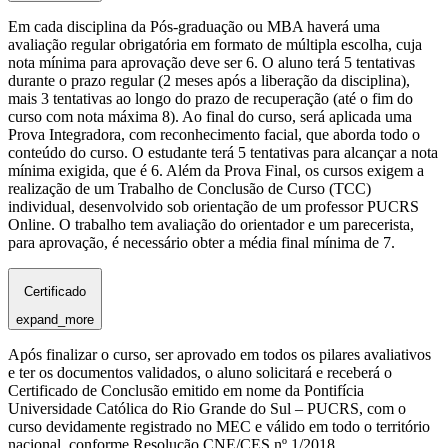
Em cada disciplina da Pós-graduação ou MBA haverá uma
avaliação regular obrigatória em formato de múltipla escolha, cuja
nota mínima para aprovação deve ser 6. O aluno terá 5 tentativas
durante o prazo regular (2 meses após a liberação da disciplina),
mais 3 tentativas ao longo do prazo de recuperação (até o fim do
curso com nota máxima 8). Ao final do curso, será aplicada uma
Prova Integradora, com reconhecimento facial, que aborda todo o
conteúdo do curso. O estudante terá 5 tentativas para alcançar a nota
mínima exigida, que é 6. Além da Prova Final, os cursos exigem a
realização de um Trabalho de Conclusão de Curso (TCC)
individual, desenvolvido sob orientação de um professor PUCRS
Online. O trabalho tem avaliação do orientador e um parecerista,
para aprovação, é necessário obter a média final mínima de 7.
Certificado
expand_more
Após finalizar o curso, ser aprovado em todos os pilares avaliativos
e ter os documentos validados, o aluno solicitará e receberá o
Certificado de Conclusão emitido em nome da Pontifícia
Universidade Católica do Rio Grande do Sul – PUCRS, com o
curso devidamente registrado no MEC e válido em todo o território
nacional, conforme Resolução CNE/CES nº 1/2018.