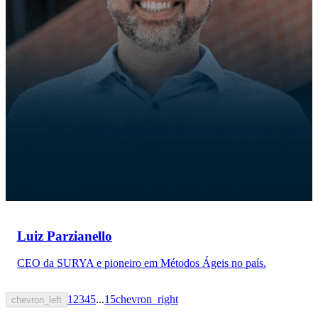
Luiz Parzianello
CEO da SURYA e pioneiro em Métodos Ágeis no país.
1
2
3
4
5
...
15
chevron_right
chevron_left