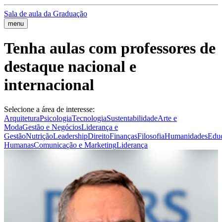
Sala de aula da Graduação
menu
Tenha aulas com professores de
destaque nacional e
internacional
Selecione a área de interesse:
Arquitetura
Psicologia
Tecnologia
Sustentabilidade
Arte e
Moda
Gestão e Negócios
Liderança e
Gestão
Nutrição
Leadership
Direito
Finanças
Filosofia
Humanidades
Edu
Humanas
Comunicação e Marketing
Liderança