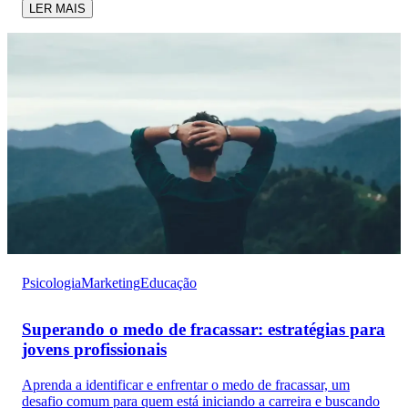
LER MAIS
Psicologia
Marketing
Educação
Superando o medo de fracassar: estratégias para
jovens profissionais
Aprenda a identificar e enfrentar o medo de fracassar, um
desafio comum para quem está iniciando a carreira e buscando