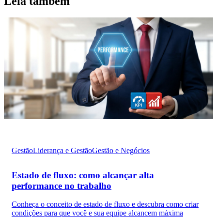
Leia também
Gestão
Liderança e Gestão
Gestão e Negócios
Estado de fluxo: como alcançar alta
performance no trabalho
Conheça o conceito de estado de fluxo e descubra como criar
condições para que você e sua equipe alcancem máxima