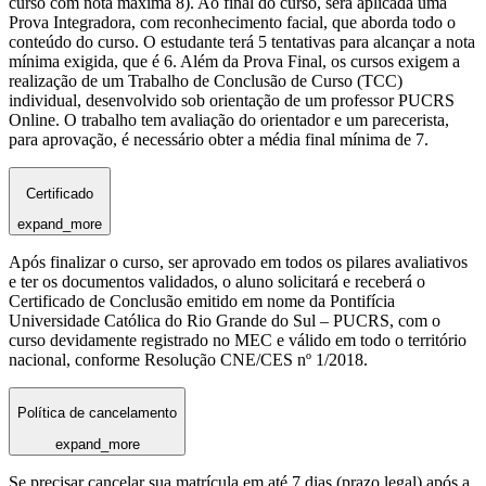
curso com nota máxima 8). Ao final do curso, será aplicada uma
Prova Integradora, com reconhecimento facial, que aborda todo o
conteúdo do curso. O estudante terá 5 tentativas para alcançar a nota
mínima exigida, que é 6. Além da Prova Final, os cursos exigem a
realização de um Trabalho de Conclusão de Curso (TCC)
individual, desenvolvido sob orientação de um professor PUCRS
Online. O trabalho tem avaliação do orientador e um parecerista,
para aprovação, é necessário obter a média final mínima de 7.
Certificado
expand_more
Após finalizar o curso, ser aprovado em todos os pilares avaliativos
e ter os documentos validados, o aluno solicitará e receberá o
Certificado de Conclusão emitido em nome da Pontifícia
Universidade Católica do Rio Grande do Sul – PUCRS, com o
curso devidamente registrado no MEC e válido em todo o território
nacional, conforme Resolução CNE/CES nº 1/2018.
Política de cancelamento
expand_more
Se precisar cancelar sua matrícula em até 7 dias (prazo legal) após a