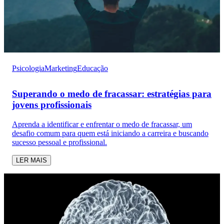
Psicologia
Marketing
Educação
Superando o medo de fracassar: estratégias para
jovens profissionais
Aprenda a identificar e enfrentar o medo de fracassar, um
desafio comum para quem está iniciando a carreira e buscando
sucesso pessoal e profissional.
LER MAIS