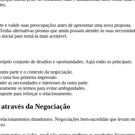
tes.
te e valide suas preocupações antes de apresentar uma nova proposta.
 Tenha alternativas prontas que ainda possam atender às suas necessidade
nicial para torná-la mais aceitável.
óprio conjunto de desafios e oportunidades. Aqui estão os principais:
outra parte e o contexto da negociação.
o uma boa primeira impressão.
r as necessidades e interesses da outra parte.
ramente os termos para evitar ambiguidades.
porte para reforçar o relacionamento.
através da Negociação
 relacionamentos duradouros. Negociações bem-sucedidas que levam em 
azo.
ficiem todos os lados, você não apenas melhora os resultados financei