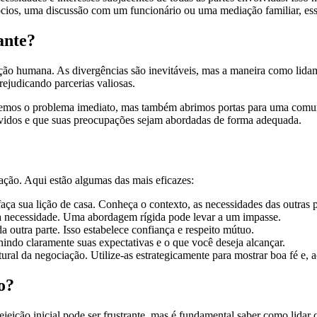
cios, uma discussão com um funcionário ou uma mediação familiar, essa
ante?
ação humana. As divergências são inevitáveis, mas a maneira como lidam
ejudicando parcerias valiosas.
emos o problema imediato, mas também abrimos portas para uma comuni
ouvidos e que suas preocupações sejam abordadas de forma adequada.
ção. Aqui estão algumas das mais eficazes:
aça sua lição de casa. Conheça o contexto, as necessidades das outras pa
 a necessidade. Uma abordagem rígida pode levar a um impasse.
 outra parte. Isso estabelece confiança e respeito mútuo.
indo claramente suas expectativas e o que você deseja alcançar.
ural da negociação. Utilize-as estrategicamente para mostrar boa fé e, 
o?
eição inicial pode ser frustrante, mas é fundamental saber como lidar 