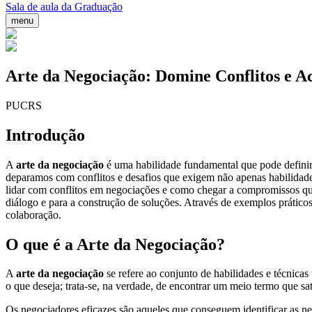
Sala de aula da Graduação
menu
Arte da Negociação: Domine Conflitos e A
PUCRS
Introdução
A
arte da negociação
é uma habilidade fundamental que pode definir 
deparamos com conflitos e desafios que exigem não apenas habilidades
lidar com conflitos em negociações e como chegar a compromissos que
diálogo e para a construção de soluções. Através de exemplos prático
colaboração.
O que é a Arte da Negociação?
A
arte da negociação
se refere ao conjunto de habilidades e técnicas
o que deseja; trata-se, na verdade, de encontrar um meio termo que sat
Os negociadores eficazes são aqueles que conseguem identificar as nec