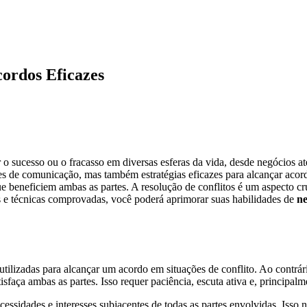
cordos Eficazes
o sucesso ou o fracasso em diversas esferas da vida, desde negócios até
 de comunicação, mas também estratégias eficazes para alcançar acordos
 beneficiem ambas as partes. A resolução de conflitos é um aspecto cr
s e técnicas comprovadas, você poderá aprimorar suas habilidades de
ne
 utilizadas para alcançar um acordo em situações de conflito. Ao contr
isfaça ambas as partes. Isso requer paciência, escuta ativa e, principal
essidades e interesses subjacentes de todas as partes envolvidas. Isso 