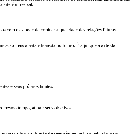
 arte é universal.
os com elas pode determinar a qualidade das relações futuras.
cação mais aberta e honesta no futuro. É aqui que a
arte da
rtes e seus próprios limites.
ao mesmo tempo, atingir seus objetivos.
com essa situação. A
arte da negociação
inclui a habilidade de