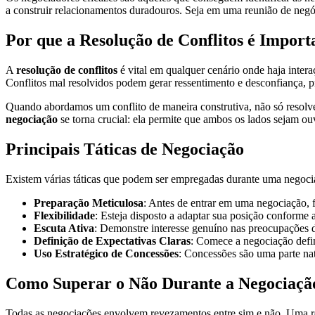
a construir relacionamentos duradouros. Seja em uma reunião de negó
Por que a Resolução de Conflitos é Import
A
resolução de conflitos
é vital em qualquer cenário onde haja inter
Conflitos mal resolvidos podem gerar ressentimento e desconfiança, pr
Quando abordamos um conflito de maneira construtiva, não só resolv
negociação
se torna crucial: ela permite que ambos os lados sejam 
Principais Táticas de Negociação
Existem várias táticas que podem ser empregadas durante uma negocia
Preparação Meticulosa
: Antes de entrar em uma negociação, f
Flexibilidade
: Esteja disposto a adaptar sua posição conforme
Escuta Ativa
: Demonstre interesse genuíno nas preocupações da
Definição de Expectativas Claras
: Comece a negociação defin
Uso Estratégico de Concessões
: Concessões são uma parte nat
Como Superar o Não Durante a Negociaçã
Todas as negociações envolvem revezamentos entre sim e não. Uma rej