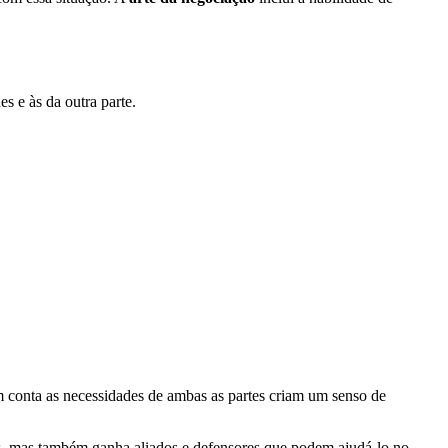
s e às da outra parte.
conta as necessidades de ambas as partes criam um senso de
ros, mas também ganha aliados e defensores que podem ajudá-lo no