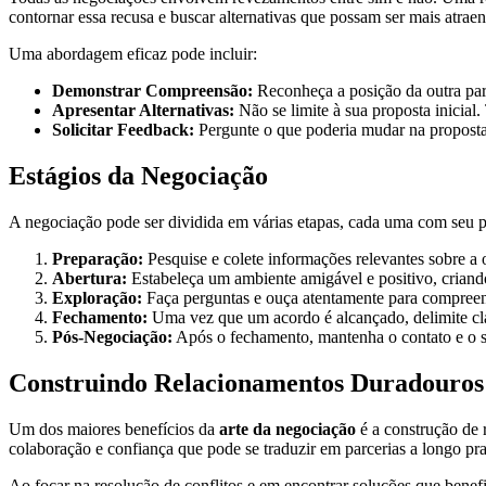
contornar essa recusa e buscar alternativas que possam ser mais atraen
Uma abordagem eficaz pode incluir:
Demonstrar Compreensão:
Reconheça a posição da outra par
Apresentar Alternativas:
Não se limite à sua proposta inicial.
Solicitar Feedback:
Pergunte o que poderia mudar na proposta i
Estágios da Negociação
A negociação pode ser dividida em várias etapas, cada uma com seu pr
Preparação:
Pesquise e colete informações relevantes sobre a 
Abertura:
Estabeleça um ambiente amigável e positivo, criand
Exploração:
Faça perguntas e ouça atentamente para compreende
Fechamento:
Uma vez que um acordo é alcançado, delimite cla
Pós-Negociação:
Após o fechamento, mantenha o contato e o su
Construindo Relacionamentos Duradouros 
Um dos maiores benefícios da
arte da negociação
é a construção de
colaboração e confiança que pode se traduzir em parcerias a longo pr
Ao focar na resolução de conflitos e em encontrar soluções que bene