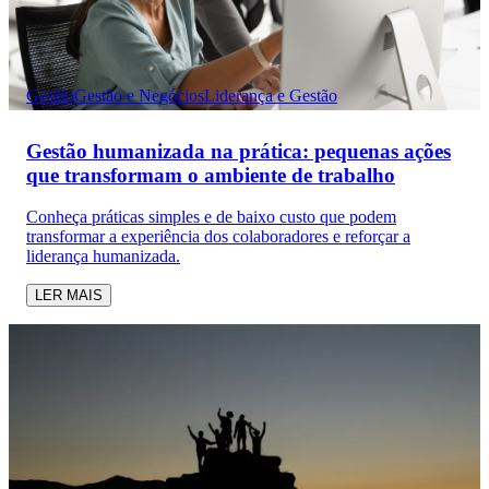
Gestão
Gestão e Negócios
Liderança e Gestão
Gestão humanizada na prática: pequenas ações
que transformam o ambiente de trabalho
Conheça práticas simples e de baixo custo que podem
transformar a experiência dos colaboradores e reforçar a
liderança humanizada.
LER MAIS