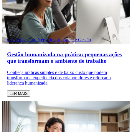
Gestão
Gestão e Negócios
Liderança e Gestão
Gestão humanizada na prática: pequenas ações
que transformam o ambiente de trabalho
Conheça práticas simples e de baixo custo que podem
transformar a experiência dos colaboradores e reforçar a
liderança humanizada.
LER MAIS