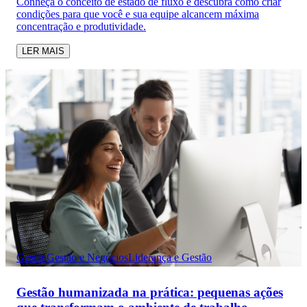
Conheça o conceito de estado de fluxo e descubra como criar
condições para que você e sua equipe alcancem máxima
concentração e produtividade.
LER MAIS
Gestão
Gestão e Negócios
Liderança e Gestão
Gestão humanizada na prática: pequenas ações