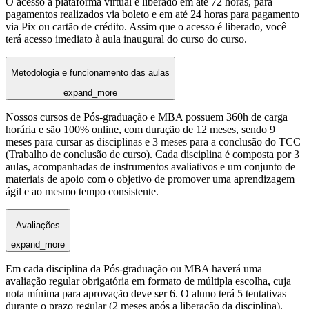
O acesso à plataforma virtual é liberado em até 72 horas, para
pagamentos realizados via boleto e em até 24 horas para pagamento
via Pix ou cartão de crédito. Assim que o acesso é liberado, você
terá acesso imediato à aula inaugural do curso do curso.
Metodologia e funcionamento das aulas
expand_more
Nossos cursos de Pós-graduação e MBA possuem 360h de carga
horária e são 100% online, com duração de 12 meses, sendo 9
meses para cursar as disciplinas e 3 meses para a conclusão do TCC
(Trabalho de conclusão de curso). Cada disciplina é composta por 3
aulas, acompanhadas de instrumentos avaliativos e um conjunto de
materiais de apoio com o objetivo de promover uma aprendizagem
ágil e ao mesmo tempo consistente.
Avaliações
expand_more
Em cada disciplina da Pós-graduação ou MBA haverá uma
avaliação regular obrigatória em formato de múltipla escolha, cuja
nota mínima para aprovação deve ser 6. O aluno terá 5 tentativas
durante o prazo regular (2 meses após a liberação da disciplina),