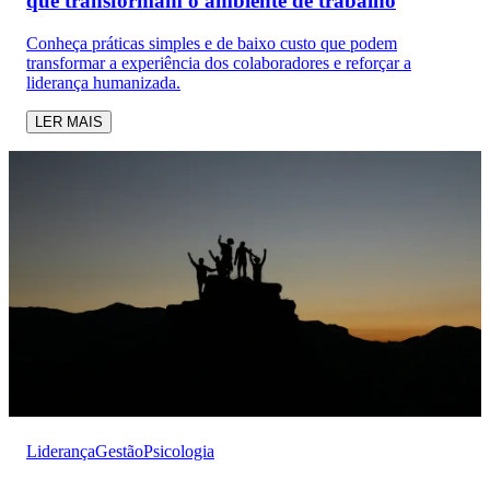
que transformam o ambiente de trabalho
Conheça práticas simples e de baixo custo que podem
transformar a experiência dos colaboradores e reforçar a
liderança humanizada.
LER MAIS
Liderança
Gestão
Psicologia