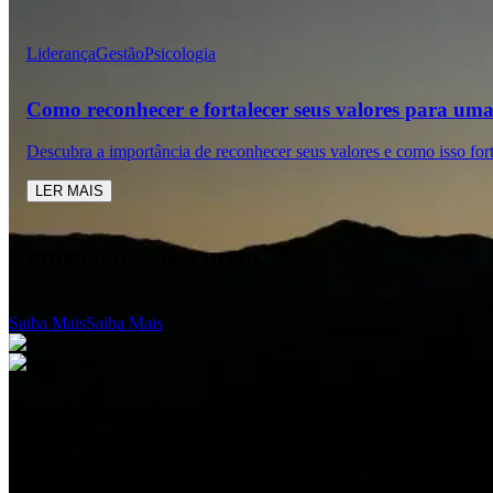
Liderança
Gestão
Psicologia
Como reconhecer e fortalecer seus valores para uma 
Descubra a importância de reconhecer seus valores e como isso for
LER MAIS
Conheça nossos cursos
Se você está buscando uma forma de atualizar seus conhecimentos e t
Saiba Mais
Saiba Mais
Receba atualizações exclusivas
Inscreva-se para receber em primeira mão informações sobre novos c