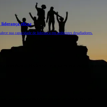
liderança eficaz
talece sua capacidade de liderança em ambientes desafiadores.
er a experiência da PUCRS Online na sua carreira, conheça os nossos 
ursos, webinars gratuitos e conteúdo especializado da PUCRS