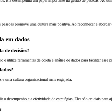
sos. Ela desempenha um papel importante na gestão de pessoas. Ao util
e pessoas promove uma cultura mais positiva. Ao reconhecer e abordar 
da em dados
a de decisões?
o e utilize ferramentas de coleta e análise de dados para facilitar esse p
 dados?
os e uma cultura organizacional mais engajada.
 o desempenho e a efetividade de estratégias. Eles são cruciais para aj
o