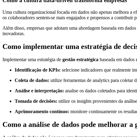
Como a cultura data-driven transforma empresas
Uma cultura organizacional focada em dados não apenas melhora a efic
os colaboradores sentem-se mais engajados e propensos a contribuir p
Além disso, empresas que adotam uma abordagem baseada em dados tend
inovadoras.
Como implementar uma estratégia de deci
Implementar uma estratégia de
gestão estratégica
baseada em dados r
Identificação de KPIs:
selecione indicadores que realmente im
Coleta de dados:
utilize ferramentas de analytics para coletar 
Análise e interpretação:
analise os dados coletados para identi
Tomada de decisões:
utilize os insights provenientes da análi
Aprimoramento contínuo:
monitore continuamente os resultad
Como a análise de dados pode melhorar a g