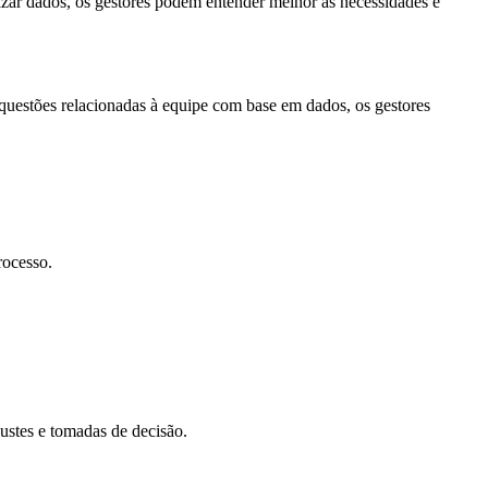
izar dados, os gestores podem entender melhor as necessidades e
questões relacionadas à equipe com base em dados, os gestores
rocesso.
ustes e tomadas de decisão.