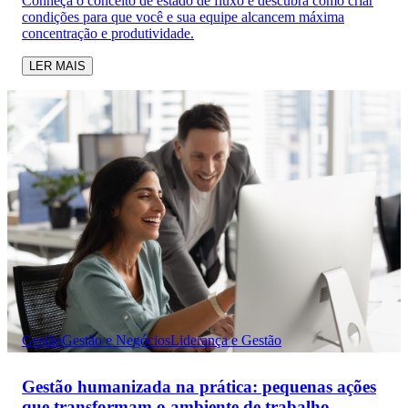
Conheça o conceito de estado de fluxo e descubra como criar
condições para que você e sua equipe alcancem máxima
concentração e produtividade.
LER MAIS
Gestão
Gestão e Negócios
Liderança e Gestão
Gestão humanizada na prática: pequenas ações
que transformam o ambiente de trabalho