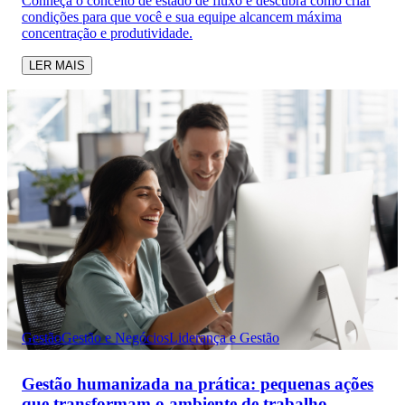
Conheça o conceito de estado de fluxo e descubra como criar
condições para que você e sua equipe alcancem máxima
concentração e produtividade.
LER MAIS
Gestão
Gestão e Negócios
Liderança e Gestão
Gestão humanizada na prática: pequenas ações
que transformam o ambiente de trabalho