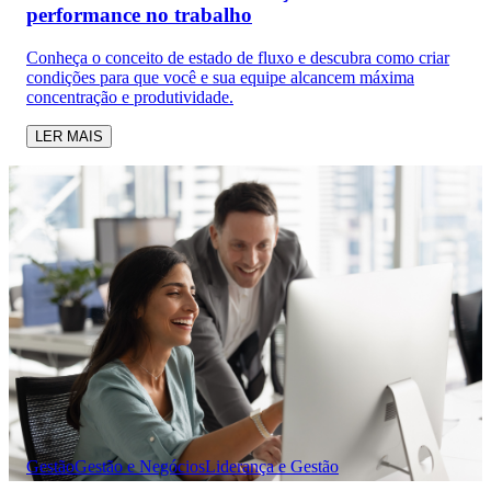
performance no trabalho
Conheça o conceito de estado de fluxo e descubra como criar
condições para que você e sua equipe alcancem máxima
concentração e produtividade.
LER MAIS
Gestão
Gestão e Negócios
Liderança e Gestão