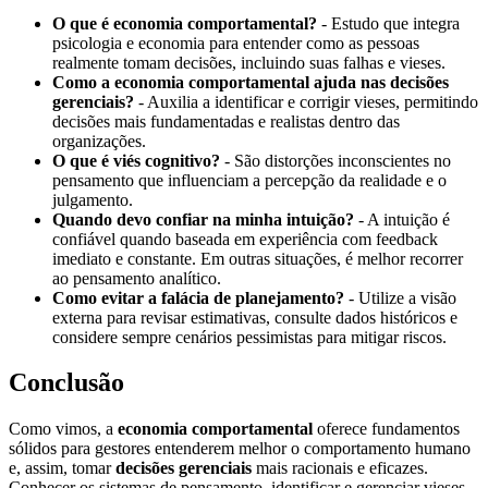
O que é economia comportamental?
- Estudo que integra
psicologia e economia para entender como as pessoas
realmente tomam decisões, incluindo suas falhas e vieses.
Como a economia comportamental ajuda nas decisões
gerenciais?
- Auxilia a identificar e corrigir vieses, permitindo
decisões mais fundamentadas e realistas dentro das
organizações.
O que é viés cognitivo?
- São distorções inconscientes no
pensamento que influenciam a percepção da realidade e o
julgamento.
Quando devo confiar na minha intuição?
- A intuição é
confiável quando baseada em experiência com feedback
imediato e constante. Em outras situações, é melhor recorrer
ao pensamento analítico.
Como evitar a falácia de planejamento?
- Utilize a visão
externa para revisar estimativas, consulte dados históricos e
considere sempre cenários pessimistas para mitigar riscos.
Conclusão
Como vimos, a
economia comportamental
oferece fundamentos
sólidos para gestores entenderem melhor o comportamento humano
e, assim, tomar
decisões gerenciais
mais racionais e eficazes.
Conhecer os sistemas de pensamento, identificar e gerenciar vieses