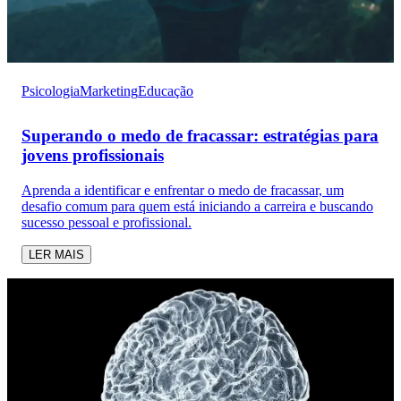
Psicologia
Marketing
Educação
Superando o medo de fracassar: estratégias para
jovens profissionais
Aprenda a identificar e enfrentar o medo de fracassar, um
desafio comum para quem está iniciando a carreira e buscando
sucesso pessoal e profissional.
LER MAIS