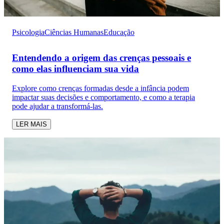
Psicologia
Ciências Humanas
Educação
Entendendo a origem das crenças pessoais e
como elas influenciam sua vida
Explore como crenças formadas desde a infância podem
impactar suas decisões e comportamento, e como a terapia
pode ajudar a transformá-las.
LER MAIS