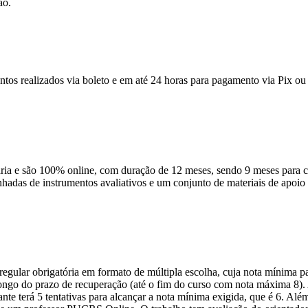
ão.
ntos realizados via boleto e em até 24 horas para pagamento via Pix ou 
 e são 100% online, com duração de 12 meses, sendo 9 meses para cur
anhadas de instrumentos avaliativos e um conjunto de materiais de apo
ular obrigatória em formato de múltipla escolha, cuja nota mínima par
o longo do prazo de recuperação (até o fim do curso com nota máxima 8)
nte terá 5 tentativas para alcançar a nota mínima exigida, que é 6. Alé