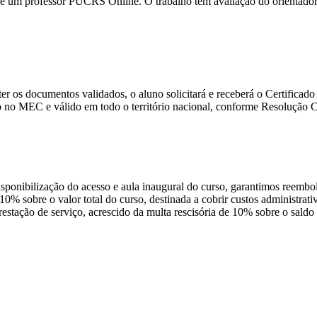
 um professor PUCRS Online. O trabalho tem avaliação do orientador e 
e ter os documentos validados, o aluno solicitará e receberá o Certific
 no MEC e válido em todo o território nacional, conforme Resolução
disponibilização do acesso e aula inaugural do curso, garantimos reembo
 10% sobre o valor total do curso, destinada a cobrir custos administra
prestação de serviço, acrescido da multa rescisória de 10% sobre o sald