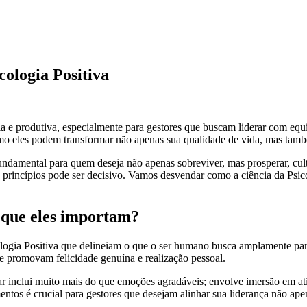
cologia Positiva
ia e produtiva, especialmente para gestores que buscam liderar com equi
omo eles podem transformar não apenas sua qualidade de vida, mas tam
amental para quem deseja não apenas sobreviver, mas prosperar, cultiv
 princípios pode ser decisivo. Vamos desvendar como a ciência da Psic
 que eles importam?
ologia Positiva que delineiam o que o ser humano busca amplamente para 
que promovam felicidade genuína e realização pessoal.
r inclui muito mais do que emoções agradáveis; envolve imersão em ativ
entos é crucial para gestores que desejam alinhar sua liderança não ap