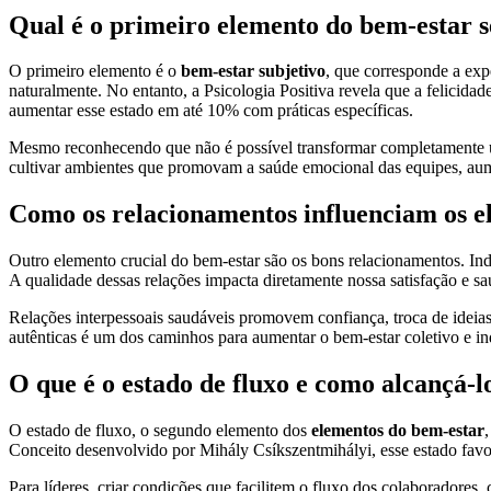
Qual é o primeiro elemento do bem-estar s
O primeiro elemento é o
bem-estar subjetivo
, que corresponde a exp
naturalmente. No entanto, a Psicologia Positiva revela que a felicida
aumentar esse estado em até 10% com práticas específicas.
Mesmo reconhecendo que não é possível transformar completamente um e
cultivar ambientes que promovam a saúde emocional das equipes, au
Como os relacionamentos influenciam os e
Outro elemento crucial do bem-estar são os bons relacionamentos. In
A qualidade dessas relações impacta diretamente nossa satisfação e s
Relações interpessoais saudáveis promovem confiança, troca de ideias
autênticas é um dos caminhos para aumentar o bem-estar coletivo e in
O que é o estado de fluxo e como alcançá-l
O estado de fluxo, o segundo elemento dos
elementos do bem-estar
Conceito desenvolvido por Mihály Csíkszentmihályi, esse estado favo
Para líderes, criar condições que facilitem o fluxo dos colaboradore