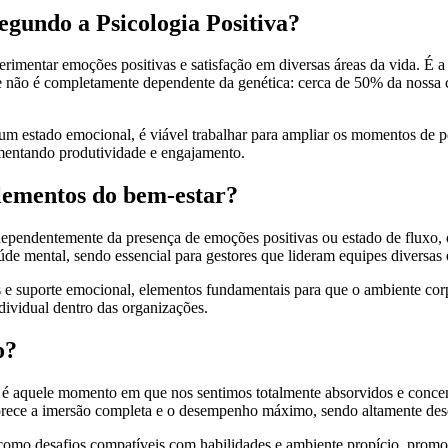
egundo a Psicologia Positiva?
erimentar emoções positivas e satisfação em diversas áreas da vida. É 
de não é completamente dependente da genética: cerca de 50% da nossa c
stado emocional, é viável trabalhar para ampliar os momentos de posit
mentando produtividade e engajamento.
lementos do bem-estar?
dependentemente da presença de emoções positivas ou estado de fluxo,
aúde mental, sendo essencial para gestores que lideram equipes diversa
 e suporte emocional, elementos fundamentais para que o ambiente corp
dividual dentro das organizações.
o?
, é aquele momento em que nos sentimos totalmente absorvidos e conce
rece a imersão completa e o desempenho máximo, sendo altamente desej
s, como desafios compatíveis com habilidades e ambiente propício, prom