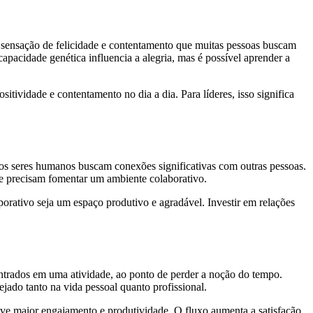
a sensação de felicidade e contentamento que muitas pessoas buscam
apacidade genética influencia a alegria, mas é possível aprender a
ividade e contentamento no dia a dia. Para líderes, isso significa
 os seres humanos buscam conexões significativas com outras pessoas.
s e precisam fomentar um ambiente colaborativo.
orativo seja um espaço produtivo e agradável. Investir em relações
ntrados em uma atividade, ao ponto de perder a noção do tempo.
ado tanto na vida pessoal quanto profissional.
ove maior engajamento e produtividade. O fluxo aumenta a satisfação