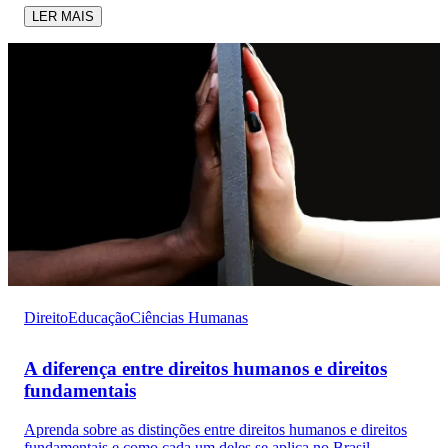
LER MAIS
Direito
Educação
Ciências Humanas
A diferença entre direitos humanos e direitos
fundamentais
Aprenda sobre as distinções entre direitos humanos e direitos
fundamentais e como cada um deles se aplica no Brasil.