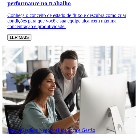
performance no trabalho
Conheça o conceito de estado de fluxo e descubra como criar
condições para que você e sua equipe alcancem máxima
concentração e produtividade.
LER MAIS
Gestão
Gestão e Negócios
Liderança e Gestão