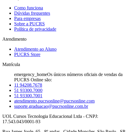
Como funciona
Dúvidas frequentes
Para empresas
Sobre a PUCRS
Política de privacidade
Atendimento
Atendimento ao Aluno
PUCRS Store
Matrícula
emergency_home
Os únicos números oficiais de vendas da
PUCRS Online são:
11 94208.7678
51 93300.7000
51 93300.7001
atendimento.pucrsonline@pucrsonline.com
suporte.graduacao@pucrsonline.com.br
UOL Cursos Tecnologia Educacional Ltda - CNPJ:
17.543.043/0001-93
Rua James Joule, 65 - 8º andar - Cidade Monções, São Paulo - SP,