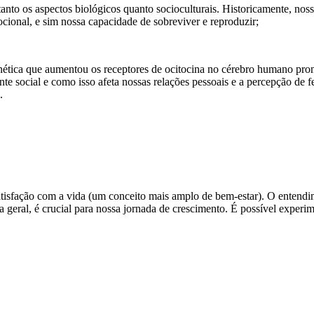
nto os aspectos biológicos quanto socioculturais. Historicamente, nossa
ional, e sim nossa capacidade de sobreviver e reproduzir;
tica que aumentou os receptores de ocitocina no cérebro humano prom
e social e como isso afeta nossas relações pessoais e a percepção de fe
.
 satisfação com a vida (um conceito mais amplo de bem-estar). O entendi
 geral, é crucial para nossa jornada de crescimento. É possível experi