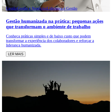
Gestão
Gestão e Negócios
Liderança e Gestão
Gestão humanizada na prática: pequenas ações
que transformam o ambiente de trabalho
Conheça práticas simples e de baixo custo que podem
transformar a experiência dos colaboradores e reforçar a
liderança humanizada.
LER MAIS