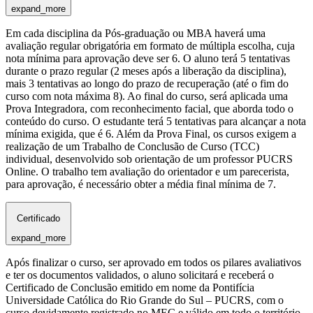
expand_more
Em cada disciplina da Pós-graduação ou MBA haverá uma
avaliação regular obrigatória em formato de múltipla escolha, cuja
nota mínima para aprovação deve ser 6. O aluno terá 5 tentativas
durante o prazo regular (2 meses após a liberação da disciplina),
mais 3 tentativas ao longo do prazo de recuperação (até o fim do
curso com nota máxima 8). Ao final do curso, será aplicada uma
Prova Integradora, com reconhecimento facial, que aborda todo o
conteúdo do curso. O estudante terá 5 tentativas para alcançar a nota
mínima exigida, que é 6. Além da Prova Final, os cursos exigem a
realização de um Trabalho de Conclusão de Curso (TCC)
individual, desenvolvido sob orientação de um professor PUCRS
Online. O trabalho tem avaliação do orientador e um parecerista,
para aprovação, é necessário obter a média final mínima de 7.
Certificado
expand_more
Após finalizar o curso, ser aprovado em todos os pilares avaliativos
e ter os documentos validados, o aluno solicitará e receberá o
Certificado de Conclusão emitido em nome da Pontifícia
Universidade Católica do Rio Grande do Sul – PUCRS, com o
curso devidamente registrado no MEC e válido em todo o território