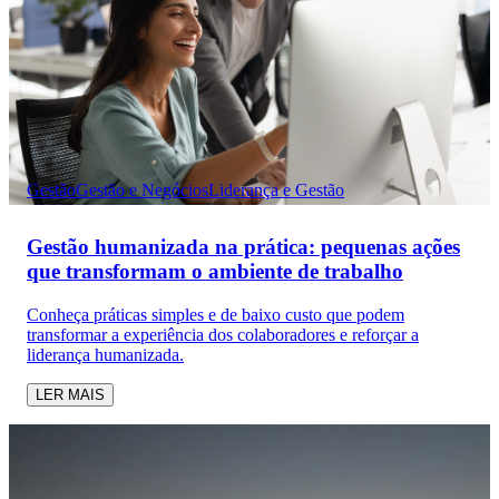
Gestão
Gestão e Negócios
Liderança e Gestão
Gestão humanizada na prática: pequenas ações
que transformam o ambiente de trabalho
Conheça práticas simples e de baixo custo que podem
transformar a experiência dos colaboradores e reforçar a
liderança humanizada.
LER MAIS