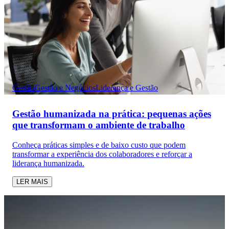
Gestão
Gestão e Negócios
Liderança e Gestão
Gestão humanizada na prática: pequenas ações
que transformam o ambiente de trabalho
Conheça práticas simples e de baixo custo que podem
transformar a experiência dos colaboradores e reforçar a
liderança humanizada.
LER MAIS