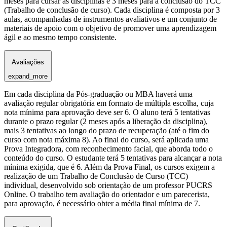
meses para cursar as disciplinas e 3 meses para a conclusão do TCC
(Trabalho de conclusão de curso). Cada disciplina é composta por 3
aulas, acompanhadas de instrumentos avaliativos e um conjunto de
materiais de apoio com o objetivo de promover uma aprendizagem
ágil e ao mesmo tempo consistente.
Avaliações
expand_more
Em cada disciplina da Pós-graduação ou MBA haverá uma
avaliação regular obrigatória em formato de múltipla escolha, cuja
nota mínima para aprovação deve ser 6. O aluno terá 5 tentativas
durante o prazo regular (2 meses após a liberação da disciplina),
mais 3 tentativas ao longo do prazo de recuperação (até o fim do
curso com nota máxima 8). Ao final do curso, será aplicada uma
Prova Integradora, com reconhecimento facial, que aborda todo o
conteúdo do curso. O estudante terá 5 tentativas para alcançar a nota
mínima exigida, que é 6. Além da Prova Final, os cursos exigem a
realização de um Trabalho de Conclusão de Curso (TCC)
individual, desenvolvido sob orientação de um professor PUCRS
Online. O trabalho tem avaliação do orientador e um parecerista,
para aprovação, é necessário obter a média final mínima de 7.