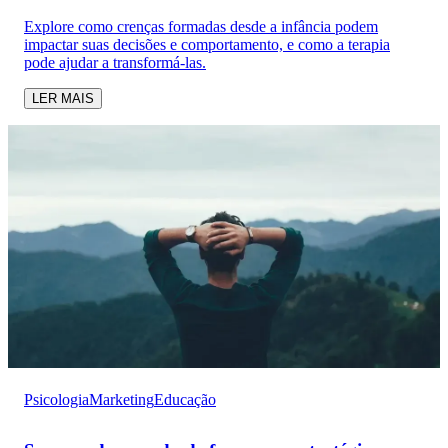
Explore como crenças formadas desde a infância podem
impactar suas decisões e comportamento, e como a terapia
pode ajudar a transformá-las.
LER MAIS
Psicologia
Marketing
Educação