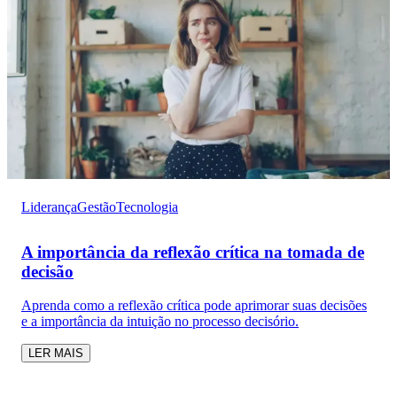
Liderança
Gestão
Tecnologia
A importância da reflexão crítica na tomada de
decisão
Aprenda como a reflexão crítica pode aprimorar suas decisões
e a importância da intuição no processo decisório.
LER MAIS