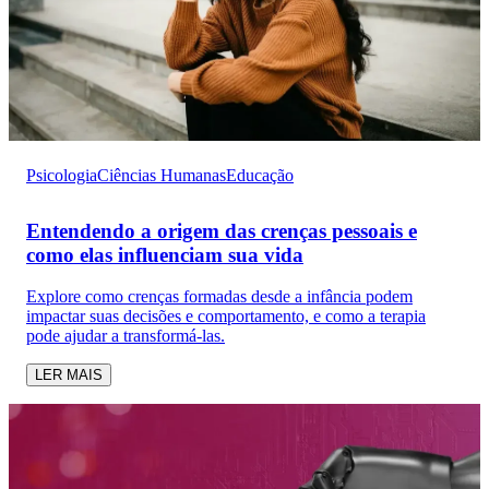
Psicologia
Ciências Humanas
Educação
Entendendo a origem das crenças pessoais e
como elas influenciam sua vida
Explore como crenças formadas desde a infância podem
impactar suas decisões e comportamento, e como a terapia
pode ajudar a transformá-las.
LER MAIS